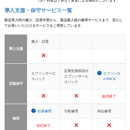
（注）料金は予告なく変更になる場合がございます。
導入支援・保守サービス一覧
製品導入時の搬入・設置作業から、製品購入後の修理サービスまで、安心し
てお使いいただけるサービスをご用意しています。
搬入・設置
導入支援
定期交換部品付
エプソンサービ
エプソンG
エプソンサービ
スパック
o-PACK
スパック
定額保守
販売終了
出張修理
引取修理
持込修理
修理
対応終了