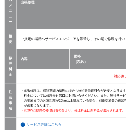
出張修理
メ
ニ
ュ
ー
概
ご指定の場所へサービスエンジニアを派遣し、その場で修理を行いま
要
価格
修
内容
（税込）
理
料
金
対応終了
・出張修理は、保証期間内修理の場合も技術者派遣料金が必要となります（
注
料金については修理受付窓口にお問い合せください。また、弊社サービス
意
の場所までの片道距離が20km以上離れている場合、別途交通費の追加料
事
が必要になります。
項
・2026/7/1以降の修理品着荷分より、修理料金は新料金が適用されます。
サービス詳細はこちら