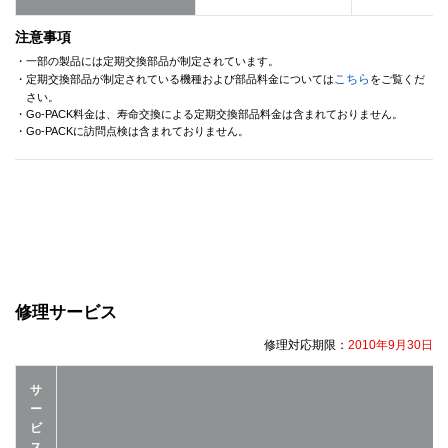
注意事項
・一部の製品には定期交換部品が制定されています。
こちら
・定期交換部品が制定されている機種および部品料金については
をご覧くだ
さい。
・Go-PACK料金は、寿命交換による定期交換部品料金は含まれておりません。
・Go-PACKに訪問点検は含まれておりません。
修理サービス
修理対応期限：
2010年9月30日
サ
ー
ビ
ス