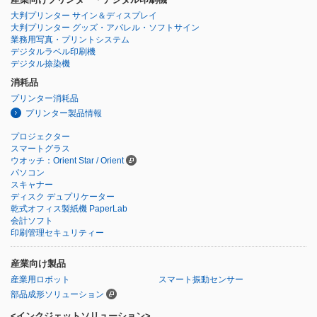
大判プリンター サイン＆ディスプレイ
大判プリンター グッズ・アパレル・ソフトサイン
業務用写真・プリントシステム
デジタルラベル印刷機
デジタル捺染機
消耗品
プリンター消耗品
プリンター製品情報
プロジェクター
スマートグラス
ウオッチ：Orient Star / Orient
パソコン
スキャナー
ディスク デュプリケーター
乾式オフィス製紙機 PaperLab
会計ソフト
印刷管理セキュリティー
産業向け製品
産業用ロボット
スマート振動センサー
部品成形ソリューション
<インクジェットソリューション>