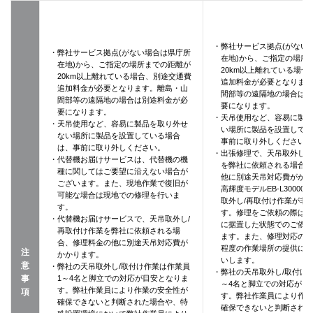
・弊社サービス拠点(がない
・弊社サービス拠点(がない場合は県庁所
在地)から、ご指定の場所
在地)から、ご指定の場所までの距離が
20km以上離れている場合
20km以上離れている場合、別途交通費
追加料金が必要となりま
追加料金が必要となります。離島・山
間部等の遠隔地の場合は
間部等の遠隔地の場合は別途料金が必
要になります。
要になります。
・天吊使用など、容易に製品
・天吊使用など、容易に製品を取り外せ
い場所に製品を設置して
ない場所に製品を設置している場合
事前に取り外しください
は、事前に取り外しください。
・出張修理で、天吊取外し/
・代替機お届けサービスは、代替機の機
を弊社に依頼される場合
種に関してはご要望に沿えない場合が
他に別途天吊対応費がか
ございます。また、現地作業で復旧が
高輝度モデルEB-L3000
可能な場合は現地での修理を行いま
取外し/再取付け作業が非
す。
す。修理をご依頼の際は
・代替機お届けサービスで、天吊取外し/
に据置した状態でのご依
再取付け作業を弊社に依頼される場
ます。また、修理対応の際に
合、修理料金の他に別途天吊対応費が
程度の作業場所の提供に
注
かかります。
いします。
意
・弊社の天吊取外し/取付け作業は作業員
・弊社の天吊取外し/取付け
事
1～4名と脚立での対応が目安となりま
～4名と脚立での対応が目
す。弊社作業員により作業の安全性が
項
す。弊社作業員により作
確保できないと判断された場合や、特
確保できないと判断され