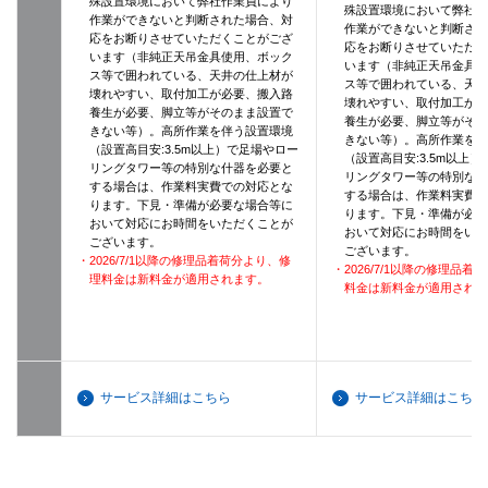
殊設置環境において弊社作業員により
殊設置環境において弊社
作業ができないと判断された場合、対
作業ができないと判断さ
応をお断りさせていただくことがござ
応をお断りさせていただ
います（非純正天吊金具使用、ボック
います（非純正天吊金具
ス等で囲われている、天井の仕上材が
ス等で囲われている、天
壊れやすい、取付加工が必要、搬入路
壊れやすい、取付加工が
養生が必要、脚立等がそのまま設置で
養生が必要、脚立等がそ
きない等）。高所作業を伴う設置環境
きない等）。高所作業を
（設置高目安:3.5m以上）で足場やロー
（設置高目安:3.5m以上
リングタワー等の特別な什器を必要と
リングタワー等の特別な
する場合は、作業料実費での対応とな
する場合は、作業料実費
ります。下見・準備が必要な場合等に
ります。下見・準備が必
おいて対応にお時間をいただくことが
おいて対応にお時間をい
ございます。
ございます。
・2026/7/1以降の修理品着荷分より、修
・2026/7/1以降の修理品
理料金は新料金が適用されます。
料金は新料金が適用され
サービス詳細はこちら
サービス詳細はこちら