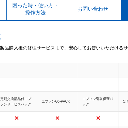
ト
困った時・使い方・
お問い合わせ
ド
操作方法
覧
製品購入後の修理サービスまで、安心してお使いいただけるサ
定期交換部品付エプ
エプソン引取保守パ
エプソンGo-PACK
定
ソンサービスパック
ック