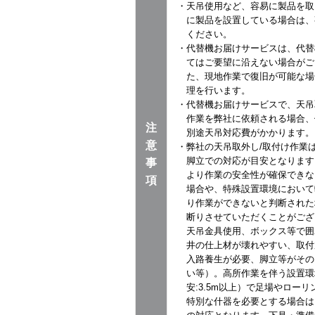
・天吊使用など、容易に製品を取
に製品を設置している場合は、
ください。
・代替機お届けサービスは、代替
てはご要望に沿えない場合がご
た、現地作業で復旧が可能な場
理を行います。
・代替機お届けサービスで、天吊
作業を弊社に依頼される場合、
注
別途天吊対応費がかかります。
意
・弊社の天吊取外し/取付け作業は
脚立での対応が目安となります
事
より作業の安全性が確保できな
項
場合や、特殊設置環境において
り作業ができないと判断された
断りさせていただくことがござ
天吊金具使用、ボックス等で囲
井の仕上材が壊れやすい、取付
入路養生が必要、脚立等がその
い等）。高所作業を伴う設置環
安:3.5m以上）で足場やロー
特別な什器を必要とする場合は