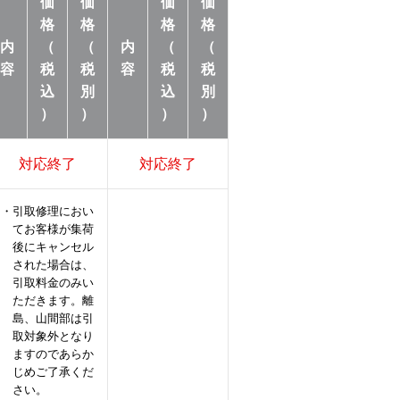
価
価
価
価
格
格
格
格
内
（
（
内
（
（
容
税
税
容
税
税
込
別
込
別
）
）
）
）
対応終了
対応終了
・引取修理におい
てお客様が集荷
後にキャンセル
された場合は、
引取料金のみい
ただきます。離
島、山間部は引
取対象外となり
ますのであらか
じめご了承くだ
さい。