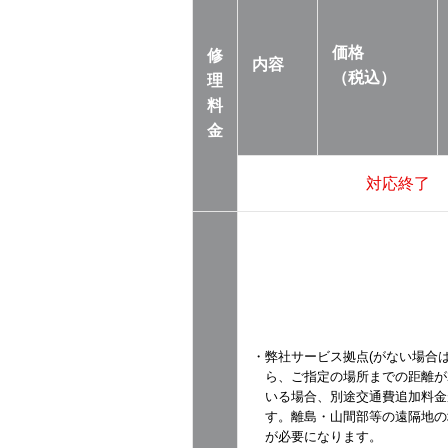
価格
修
内容
（税込）
理
料
金
対応終了
・弊社サービス拠点(がない場合は
ら、ご指定の場所までの距離が2
いる場合、別途交通費追加料金
す。離島・山間部等の遠隔地の
が必要になります。