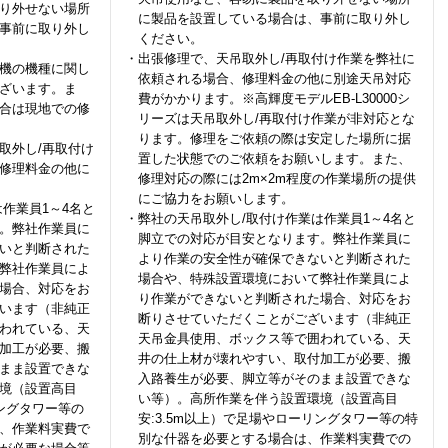
り外せない場所
に製品を設置している場合は、事前に取り外し
事前に取り外し
ください。
・出張修理で、天吊取外し/再取付け作業を弊社に
機の機種に関し
依頼される場合、修理料金の他に別途天吊対応
ざいます。ま
費がかかります。※高輝度モデルEB-L30000シ
合は現地での修
リーズは天吊取外し/再取付け作業が非対応とな
ります。修理をご依頼の際は安定した場所に据
取外し/再取付け
置した状態でのご依頼をお願いします。また、
修理料金の他に
修理対応の際には2m×2m程度の作業場所の提供
にご協力をお願いします。
作業員1～4名と
・弊社の天吊取外し/取付け作業は作業員1～4名と
。弊社作業員に
脚立での対応が目安となります。弊社作業員に
いと判断された
より作業の安全性が確保できないと判断された
弊社作業員によ
場合や、特殊設置環境において弊社作業員によ
場合、対応をお
り作業ができないと判断された場合、対応をお
います（非純正
断りさせていただくことがございます（非純正
われている、天
天吊金具使用、ボックス等で囲われている、天
加工が必要、搬
井の仕上材が壊れやすい、取付加工が必要、搬
まま設置できな
入路養生が必要、脚立等がそのまま設置できな
境（設置高目
い等）。高所作業を伴う設置環境（設置高目
リングタワー等の
安:3.5m以上）で足場やローリングタワー等の特
、作業料実費で
別な什器を必要とする場合は、作業料実費での