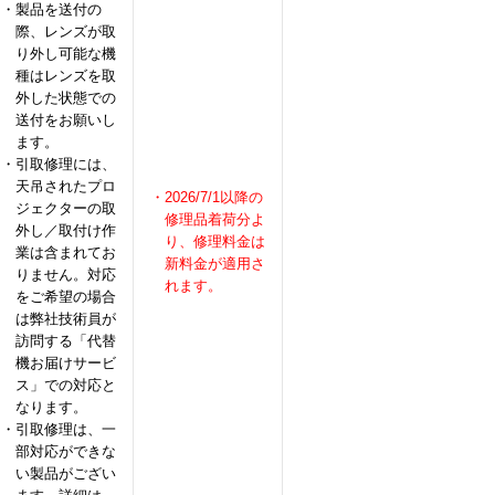
・製品を送付の
際、レンズが取
り外し可能な機
種はレンズを取
外した状態での
送付をお願いし
ます。
・引取修理には、
天吊されたプロ
・2026/7/1以降の
ジェクターの取
修理品着荷分よ
外し／取付け作
り、修理料金は
業は含まれてお
新料金が適用さ
りません。対応
れます。
をご希望の場合
は弊社技術員が
訪問する「代替
機お届けサービ
ス」での対応と
なります。
・引取修理は、一
部対応ができな
い製品がござい