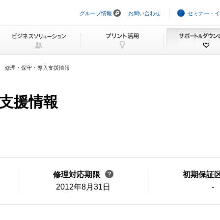
グループ情報
お問い合わせ
セミナー・イ
ナ
ビ
ゲ
ー
シ
ョ
ン
修理・保守・導入支援情報
を
ス
キ
ッ
入支援情報
プ
修理対応期限
初期保証
2012年8月31日
-