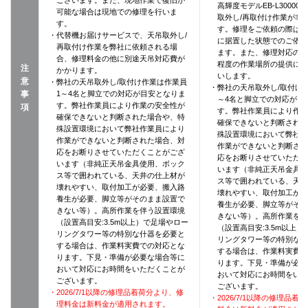
ございます。また、現地作業で復旧が
高輝度モデルEB-L3000
可能な場合は現地での修理を行いま
取外し/再取付け作業が非
す。
す。修理をご依頼の際は
・代替機お届けサービスで、天吊取外し/
に据置した状態でのご依
再取付け作業を弊社に依頼される場
ます。また、修理対応の際に
合、修理料金の他に別途天吊対応費が
程度の作業場所の提供に
注
かかります。
いします。
意
・弊社の天吊取外し/取付け作業は作業員
・弊社の天吊取外し/取付け
事
1～4名と脚立での対応が目安となりま
～4名と脚立での対応が目
す。弊社作業員により作業の安全性が
項
す。弊社作業員により作
確保できないと判断された場合や、特
確保できないと判断され
殊設置環境において弊社作業員により
殊設置環境において弊社
作業ができないと判断された場合、対
作業ができないと判断さ
応をお断りさせていただくことがござ
応をお断りさせていただ
います（非純正天吊金具使用、ボック
います（非純正天吊金具
ス等で囲われている、天井の仕上材が
ス等で囲われている、天
壊れやすい、取付加工が必要、搬入路
壊れやすい、取付加工が
養生が必要、脚立等がそのまま設置で
養生が必要、脚立等がそ
きない等）。高所作業を伴う設置環境
きない等）。高所作業を
（設置高目安:3.5m以上）で足場やロー
（設置高目安:3.5m以上
リングタワー等の特別な什器を必要と
リングタワー等の特別な
する場合は、作業料実費での対応とな
する場合は、作業料実費
ります。下見・準備が必要な場合等に
ります。下見・準備が必
おいて対応にお時間をいただくことが
おいて対応にお時間をい
ございます。
ございます。
・2026/7/1以降の修理品着荷分より、修
・2026/7/1以降の修理品
理料金は新料金が適用されます。