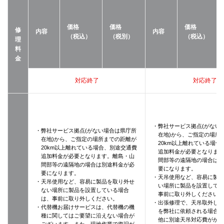
価格
価格
価格
修
内容
内容
（税込）
（税別）
（税込）
理
料
金
対応終了
対応終了
・弊社サービス拠点(がない
・弊社サービス拠点(がない場合は県庁所
在地)から、ご指定の場所
在地)から、ご指定の場所までの距離が
20km以上離れている場合
20km以上離れている場合、別途交通費
追加料金が必要となりま
追加料金が必要となります。離島・山
間部等の遠隔地の場合は
間部等の遠隔地の場合は別途料金が必
要になります。
要になります。
・天吊使用など、容易に製品
・天吊使用など、容易に製品を取り外せ
い場所に製品を設置して
ない場所に製品を設置している場合
事前に取り外しください
は、事前に取り外しください。
・出張修理で、天吊取外し/
・代替機お届けサービスは、代替機の機
を弊社に依頼される場合
種に関してはご要望に沿えない場合が
他に別途天吊対応費がか