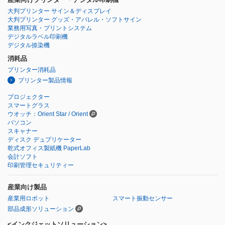
大判プリンター サイン＆ディスプレイ
大判プリンター グッズ・アパレル・ソフトサイン
業務用写真・プリントシステム
デジタルラベル印刷機
デジタル捺染機
消耗品
プリンター消耗品
プリンター製品情報
プロジェクター
スマートグラス
ウオッチ：Orient Star / Orient
パソコン
スキャナー
ディスク デュプリケーター
乾式オフィス製紙機 PaperLab
会計ソフト
印刷管理セキュリティー
産業向け製品
産業用ロボット
スマート振動センサー
部品成形ソリューション
<インクジェットソリューション>