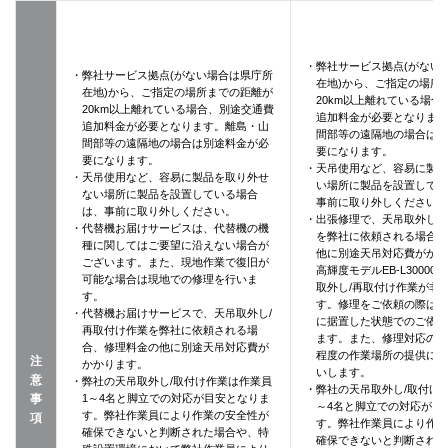
・弊社サービス拠点(がない
・弊社サービス拠点(がない場合は県庁所
在地)から、ご指定の場所
在地)から、ご指定の場所までの距離が
20km以上離れている場合
20km以上離れている場合、別途交通費
追加料金が必要となりま
追加料金が必要となります。離島・山
間部等の遠隔地の場合は
間部等の遠隔地の場合は別途料金が必
要になります。
要になります。
・天吊使用など、容易に製品
・天吊使用など、容易に製品を取り外せ
い場所に製品を設置して
ない場所に製品を設置している場合
事前に取り外しください
は、事前に取り外しください。
・出張修理で、天吊取外し/
・代替機お届けサービスは、代替機の機
を弊社に依頼される場合
種に関してはご要望に沿えない場合が
他に別途天吊対応費がか
ございます。また、現地作業で復旧が
高輝度モデルEB-L3000
可能な場合は現地での修理を行いま
取外し/再取付け作業が非
す。
す。修理をご依頼の際は
・代替機お届けサービスで、天吊取外し/
に据置した状態でのご依
再取付け作業を弊社に依頼される場
ます。また、修理対応の際に
合、修理料金の他に別途天吊対応費が
程度の作業場所の提供に
注
かかります。
いします。
意
・弊社の天吊取外し/取付け作業は作業員
・弊社の天吊取外し/取付け
事
1～4名と脚立での対応が目安となりま
～4名と脚立での対応が目
す。弊社作業員により作業の安全性が
項
す。弊社作業員により作
確保できないと判断された場合や、特
確保できないと判断され