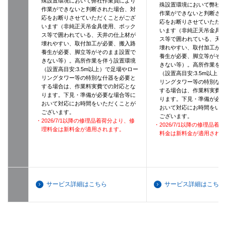
殊設置環境において弊社作業員により
殊設置環境において弊社
作業ができないと判断された場合、対
作業ができないと判断さ
応をお断りさせていただくことがござ
応をお断りさせていただ
います（非純正天吊金具使用、ボック
います（非純正天吊金具
ス等で囲われている、天井の仕上材が
ス等で囲われている、天
壊れやすい、取付加工が必要、搬入路
壊れやすい、取付加工が
養生が必要、脚立等がそのまま設置で
養生が必要、脚立等がそ
きない等）。高所作業を伴う設置環境
きない等）。高所作業を
（設置高目安:3.5m以上）で足場やロー
（設置高目安:3.5m以上
リングタワー等の特別な什器を必要と
リングタワー等の特別な
する場合は、作業料実費での対応とな
する場合は、作業料実費
ります。下見・準備が必要な場合等に
ります。下見・準備が必
おいて対応にお時間をいただくことが
おいて対応にお時間をい
ございます。
ございます。
・2026/7/1以降の修理品着荷分より、修
・2026/7/1以降の修理品
理料金は新料金が適用されます。
料金は新料金が適用され
サービス詳細はこちら
サービス詳細はこちら