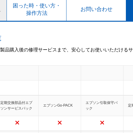
ト
困った時・使い方・
お問い合わせ
ド
操作方法
覧
製品購入後の修理サービスまで、安心してお使いいただけるサ
定期交換部品付エプ
エプソン引取保守パ
エプソンGo-PACK
定
ソンサービスパック
ック