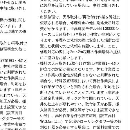
り外せない場所
に製品を設置している場合は、事前に取り外し
事前に取り外し
ください。
・出張修理で、天吊取外し/再取付け作業を弊社に
機の機種に関し
依頼される場合、修理料金の他に別途天吊対応
ざいます。ま
費がかかります。※高輝度モデルEB-L30000シ
合は現地での修
リーズは天吊取外し/再取付け作業が非対応とな
ります。修理をご依頼の際は安定した場所に据
取外し/再取付け
置した状態でのご依頼をお願いします。また、
修理料金の他に
修理対応の際には2m×2m程度の作業場所の提供
にご協力をお願いします。
作業員1～4名と
・弊社の天吊取外し/取付け作業は作業員1～4名と
。弊社作業員に
脚立での対応が目安となります。弊社作業員に
いと判断された
より作業の安全性が確保できないと判断された
弊社作業員によ
場合や、特殊設置環境において弊社作業員によ
場合、対応をお
り作業ができないと判断された場合、対応をお
います（非純正
断りさせていただくことがございます（非純正
われている、天
天吊金具使用、ボックス等で囲われている、天
加工が必要、搬
井の仕上材が壊れやすい、取付加工が必要、搬
まま設置できな
入路養生が必要、脚立等がそのまま設置できな
境（設置高目
い等）。高所作業を伴う設置環境（設置高目
リングタワー等の
安:3.5m以上）で足場やローリングタワー等の特
、作業料実費で
別な什器を必要とする場合は、作業料実費での