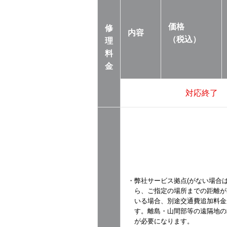
価格
修
内容
（税込）
理
料
金
対応終了
・弊社サービス拠点(がない場合は
ら、ご指定の場所までの距離が2
いる場合、別途交通費追加料金
す。離島・山間部等の遠隔地の
が必要になります。