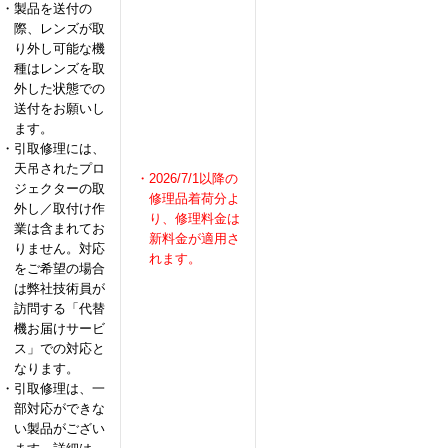
・製品を送付の
際、レンズが取
り外し可能な機
種はレンズを取
外した状態での
送付をお願いし
ます。
・引取修理には、
天吊されたプロ
・2026/7/1以降の
ジェクターの取
修理品着荷分よ
外し／取付け作
り、修理料金は
業は含まれてお
新料金が適用さ
りません。対応
れます。
をご希望の場合
は弊社技術員が
訪問する「代替
機お届けサービ
ス」での対応と
なります。
・引取修理は、一
部対応ができな
い製品がござい