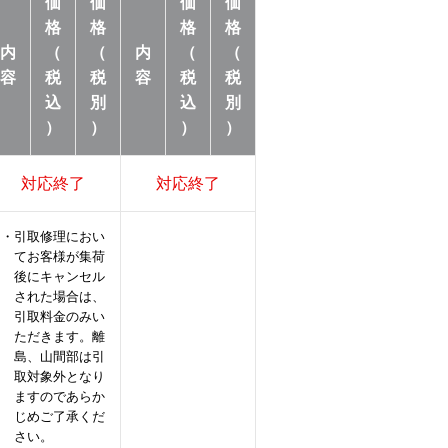
価
価
価
価
格
格
格
格
内
（
（
内
（
（
容
税
税
容
税
税
込
別
込
別
）
）
）
）
対応終了
対応終了
・引取修理におい
てお客様が集荷
後にキャンセル
された場合は、
引取料金のみい
ただきます。離
島、山間部は引
取対象外となり
ますのであらか
じめご了承くだ
さい。