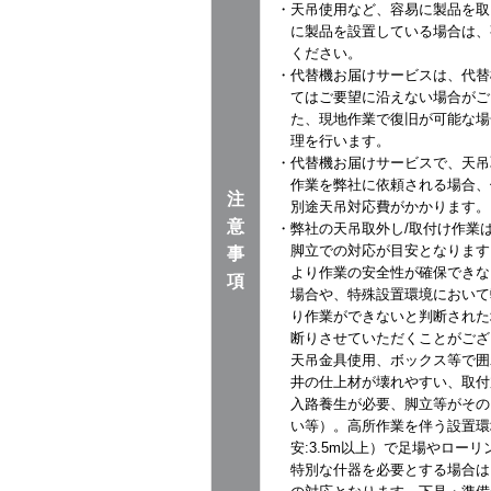
・天吊使用など、容易に製品を取
に製品を設置している場合は、
ください。
・代替機お届けサービスは、代替
てはご要望に沿えない場合がご
た、現地作業で復旧が可能な場
理を行います。
・代替機お届けサービスで、天吊
作業を弊社に依頼される場合、
注
別途天吊対応費がかかります。
意
・弊社の天吊取外し/取付け作業は
脚立での対応が目安となります
事
より作業の安全性が確保できな
項
場合や、特殊設置環境において
り作業ができないと判断された
断りさせていただくことがござ
天吊金具使用、ボックス等で囲
井の仕上材が壊れやすい、取付
入路養生が必要、脚立等がその
い等）。高所作業を伴う設置環
安:3.5m以上）で足場やロー
特別な什器を必要とする場合は