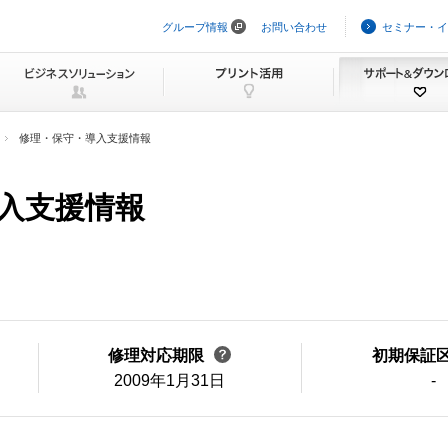
グループ情報
お問い合わせ
セミナー・イ
ナ
ビ
ゲ
ー
シ
ョ
ン
修理・保守・導入支援情報
を
ス
キ
ッ
導入支援情報
プ
修理対応期限
初期保証
2009年1月31日
-