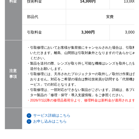
料金
技術料金
14,300円
13,000
部品代
実費
引取料金
3,300円
3,000円
・引取修理においてお客様が集荷後にキャンセルされた場合は、引取料
いただきます。離島、山間部は引取対象外となりますのであらかじめ
ください。
・製品を送付の際、レンズが取り外し可能な機種はレンズを取外した状
送付をお願いします。
注意
・引取修理には、天吊されたプロジェクターの取外し／取付け作業は含
事項
おりません。対応をご希望の場合は弊社技術員が訪問する「代替機お
ービス」での対応となります。
・引取修理は、一部対応ができない製品がございます。詳細は、各プロ
ター製品の「修理・保守・導入支援情報」をご参照ください。
・2026/7/1以降の修理品着荷分より、修理料金は新料金が適用されます。
サービス詳細はこちら
お申し込みはこちら