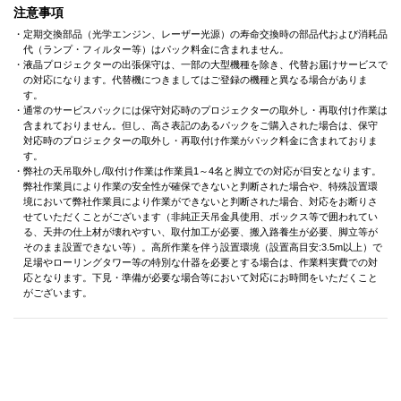
注意事項
・定期交換部品（光学エンジン、レーザー光源）の寿命交換時の部品代および消耗品
代（ランプ・フィルター等）はパック料金に含まれません。
・液晶プロジェクターの出張保守は、一部の大型機種を除き、代替お届けサービスで
の対応になります。代替機につきましてはご登録の機種と異なる場合がありま
す。
・通常のサービスパックには保守対応時のプロジェクターの取外し・再取付け作業は
含まれておりません。但し、高さ表記のあるパックをご購入された場合は、保守
対応時のプロジェクターの取外し・再取付け作業がパック料金に含まれておりま
す。
・弊社の天吊取外し/取付け作業は作業員1～4名と脚立での対応が目安となります。
弊社作業員により作業の安全性が確保できないと判断された場合や、特殊設置環
境において弊社作業員により作業ができないと判断された場合、対応をお断りさ
せていただくことがございます（非純正天吊金具使用、ボックス等で囲われてい
る、天井の仕上材が壊れやすい、取付加工が必要、搬入路養生が必要、脚立等が
そのまま設置できない等）。高所作業を伴う設置環境（設置高目安:3.5m以上）で
足場やローリングタワー等の特別な什器を必要とする場合は、作業料実費での対
応となります。下見・準備が必要な場合等において対応にお時間をいただくこと
がございます。