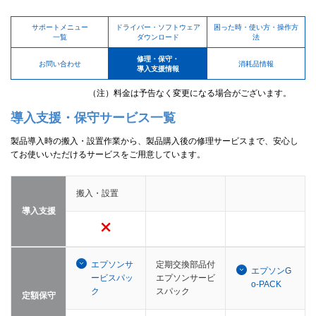
サポートメニュー
ドライバー・ソフトウェア
困った時・使い方・操作方
一覧
ダウンロード
法
修理・保守・
お問い合わせ
消耗品情報
導入支援情報
（注）料金は予告なく変更になる場合がございます。
導入支援・保守サービス一覧
製品導入時の搬入・設置作業から、製品購入後の修理サービスまで、安心し
てお使いいただけるサービスをご用意しています。
搬入・設置
導入支援
エプソンサ
定期交換部品付
エプソンG
ービスパッ
エプソンサービ
o-PACK
ク
スパック
定額保守