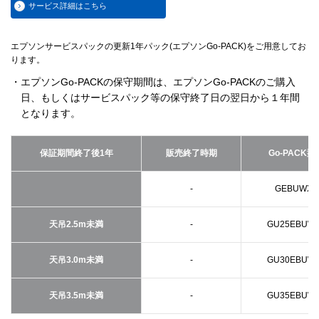
サービス詳細はこちら
エプソンサービスパックの更新1年パック(エプソンGo-PACK)をご用意してお
ります。
・エプソンGo-PACKの保守期間は、エプソンGo-PACKのご購入
日、もしくはサービスパック等の保守終了日の翌日から１年間
となります。
保証期間終了後1年
販売終了時期
Go-PACK型
-
GEBUWX1
天吊2.5m未満
-
GU25EBUW
天吊3.0m未満
-
GU30EBUW
天吊3.5m未満
-
GU35EBUW