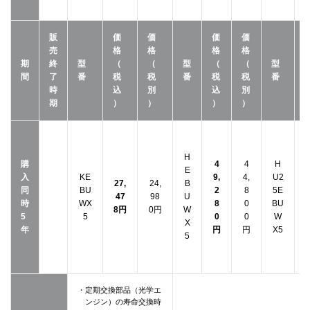
販
価
価
価
価
売
格
格
格
格
期
終
型
（
（
型
（
（
型
間
了
番
税
税
番
税
税
番
時
込
別
込
別
期
）
）
）
）
H
購
4
4
H
E
入
KE
9,
4,
U2
6
27,
24,
B
同
BU
2
8
5E
47
98
U
時
WX
8
0
BU
8円
0円
W
5
5
0
0
W
X
年
円
円
X5
5
・定期交換部品（光学エ
ンジン）の寿命交換時