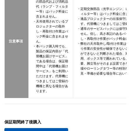
の部品代および消耗品
代（ランプ・フィルタ
・定期交換部品（光学エンジン、レ
ー等）はパック料金に
ィルター等）はパック料金に含ま
含まれません。
・液晶プロジェクターの出張保守は
・天吊使用されているプ
す。代替機につきましてはご登録
ロジェクターの取外
・通常のサービスパックには保守対
し・再取付け作業はパ
せん。但し、高さ表記のあるパッ
ック料金に含まれませ
し・再取付け作業がパック料金に
注意事項
ん。
・弊社の天吊取外し/取付け作業は作
・本パック購入時でも、
り作業の安全性が確保できないと
製品の保証内容が「代
ができないと判断された場合、対
替機お届けサービス」
用、ボックス等で囲われている、
である場合は、保証期
要、脚立等がそのまま設置できない
間中は「代替機お届け
場やローリングタワー等の特別な
サービス」をご利用い
見・準備が必要な場合等において
ただけます。代替機に
つきましてはご登録の
機種と異なる場合があ
ります。
保証期間終了後購入