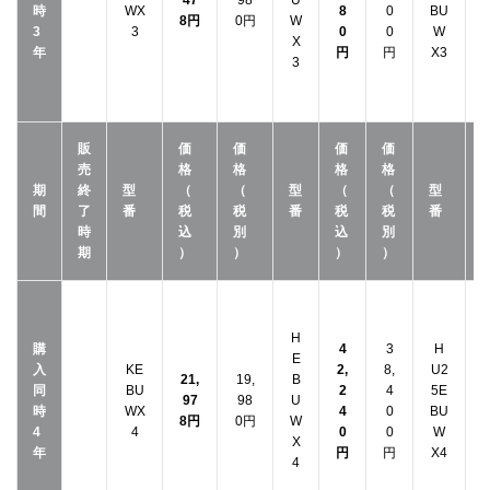
47
98
U
時
WX
8
0
BU
8円
0円
W
3
3
0
0
W
X
年
円
円
X3
3
販
価
価
価
価
売
格
格
格
格
期
終
型
（
（
型
（
（
型
間
了
番
税
税
番
税
税
番
時
込
別
込
別
期
）
）
）
）
H
購
4
3
H
E
入
KE
2,
8,
U2
3
21,
19,
B
同
BU
2
4
5E
97
98
U
時
WX
4
0
BU
8円
0円
W
4
4
0
0
W
X
年
円
円
X4
4