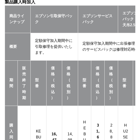
製品購入時加入
エプソン
商品ライ
エプソン引取保守パッ
エプソンサービス
パック
ンナップ
ク
パック
天吊2.5
定額保守加入期間中に
定額保守加入期間中に出張修理も
概要
引取修理を提供いたし
のサービスパックは修理対応時の
ます。
販
価
価
価
価
売
格
格
格
格
期
終
型
（
（
型
（
（
型
間
了
番
税
税
番
税
税
番
時
込
別
込
別
期
）
）
）
）
H
購
3
2
H
E
入
KE
1,
8,
U2
5
16,
14,
B
同
BU
6
8
5E