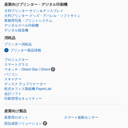
産業向けプリンター・デジタル印刷機
大判プリンター サイン＆ディスプレイ
大判プリンター グッズ・アパレル・ソフトサイン
業務用写真・プリントシステム
デジタルラベル印刷機
デジタル捺染機
消耗品
プリンター消耗品
プリンター製品情報
プロジェクター
スマートグラス
ウオッチ：Orient Star / Orient
パソコン
スキャナー
ディスク デュプリケーター
乾式オフィス製紙機 PaperLab
会計ソフト
印刷管理セキュリティー
産業向け製品
産業用ロボット
スマート振動センサー
部品成形ソリューション