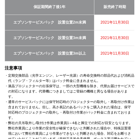
保証期間終了後1年
販売終了時期
エプソンサービスパック 設置位置2m未満
2021年11月30日
エプソンサービスパック 設置位置3m未満
2021年11月30日
エプソンサービスパック 設置位置3m以上
2021年11月30日
注意事項
・定期交換部品（光学エンジン、レーザー光源）の寿命交換時の部品代および消耗品
代（ランプ・フィルター等）はパック料金に含まれません。
・液晶プロジェクターの出張保守は、一部の大型機種を除き、代替お届けサービスで
の対応になります。代替機につきましてはご登録の機種と異なる場合がありま
す。
・通常のサービスパックには保守対応時のプロジェクターの取外し・再取付け作業は
含まれておりません。但し、高さ表記のあるパックをご購入された場合は、保守
対応時のプロジェクターの取外し・再取付け作業がパック料金に含まれておりま
す。
・弊社の天吊取外し/取付け作業は作業員1～4名と脚立での対応が目安となります。
弊社作業員により作業の安全性が確保できないと判断された場合や、特殊設置環
境において弊社作業員により作業ができないと判断された場合、対応をお断りさ
せていただくことがございます（非純正天吊金具使用、ボックス等で囲われてい