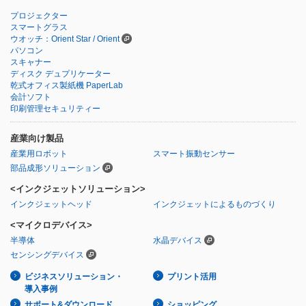
プロジェクター
スマートグラス
ウオッチ：Orient Star / Orient
パソコン
スキャナー
ディスク デュプリケーター
乾式オフィス製紙機 PaperLab
会計ソフト
印刷管理セキュリティー
産業向け製品
産業用ロボット
スマート振動センサー
部品成形ソリューション
<インクジェットソリューション>
インクジェットヘッド
インクジェットによるものづくり
<マイクロデバイス>
半導体
水晶デバイス
センシングデバイス
ビジネスソリューション・
プリント活用
導入事例
サポート&ダウンロード
ショッピング