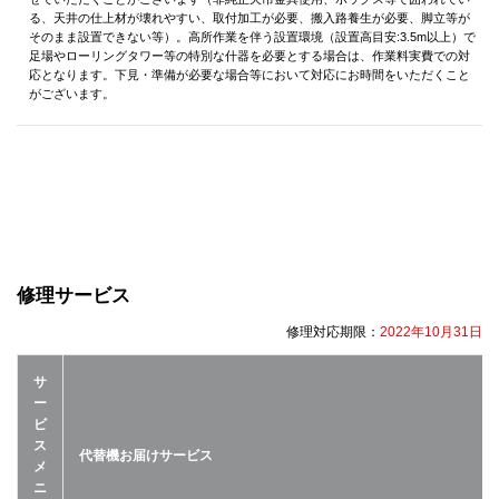
る、天井の仕上材が壊れやすい、取付加工が必要、搬入路養生が必要、脚立等が
そのまま設置できない等）。高所作業を伴う設置環境（設置高目安:3.5m以上）で
足場やローリングタワー等の特別な什器を必要とする場合は、作業料実費での対
応となります。下見・準備が必要な場合等において対応にお時間をいただくこと
がございます。
修理サービス
修理対応期限：
2022年10月31日
サ
ー
ビ
ス
代替機お届けサービス
メ
ニ