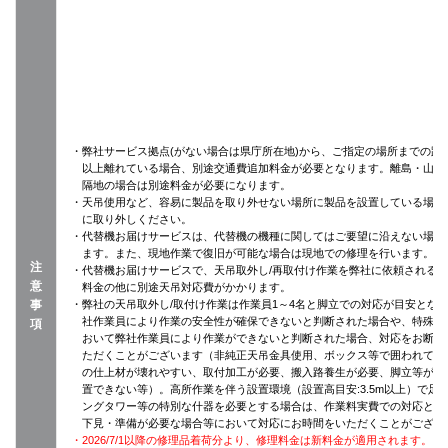
・弊社サービス拠点(がない場合は県庁所在地)から、ご指定の場所までの距離
以上離れている場合、別途交通費追加料金が必要となります。離島・山間
隔地の場合は別途料金が必要になります。
・天吊使用など、容易に製品を取り外せない場所に製品を設置している場合
に取り外しください。
・代替機お届けサービスは、代替機の機種に関してはご要望に沿えない場合
ます。また、現地作業で復旧が可能な場合は現地での修理を行います。
注
・代替機お届けサービスで、天吊取外し/再取付け作業を弊社に依頼される
意
料金の他に別途天吊対応費がかかります。
事
・弊社の天吊取外し/取付け作業は作業員1～4名と脚立での対応が目安とな
社作業員により作業の安全性が確保できないと判断された場合や、特殊設
項
おいて弊社作業員により作業ができないと判断された場合、対応をお断り
ただくことがございます（非純正天吊金具使用、ボックス等で囲われてい
の仕上材が壊れやすい、取付加工が必要、搬入路養生が必要、脚立等がそ
置できない等）。高所作業を伴う設置環境（設置高目安:3.5m以上）で足
ングタワー等の特別な什器を必要とする場合は、作業料実費での対応とな
下見・準備が必要な場合等において対応にお時間をいただくことがござい
・2026/7/1以降の修理品着荷分より、修理料金は新料金が適用されます。