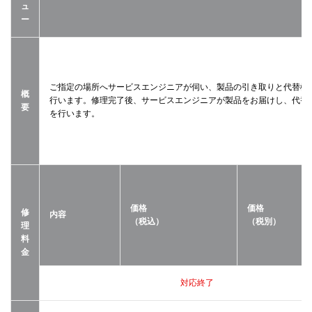
ュ
ー
ご指定の場所へサービスエンジニアが伺い、製品の引き取りと代替機
概
行います。修理完了後、サービスエンジニアが製品をお届けし、代替
要
を行います。
価格
価格
修
内容
（税込）
（税別）
理
料
金
対応終了