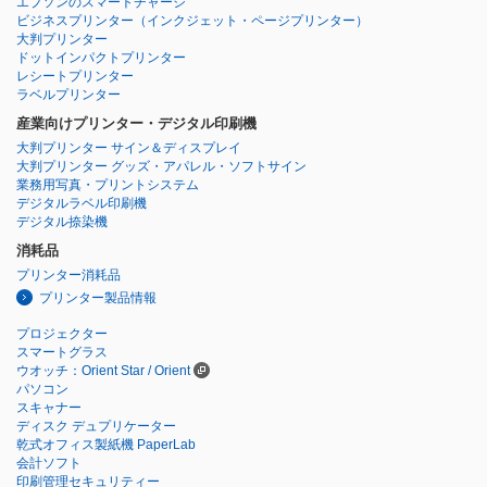
エプソンのスマートチャージ
ビジネスプリンター
（インクジェット・ページプリンター）
大判プリンター
ドットインパクトプリンター
レシートプリンター
ラベルプリンター
産業向けプリンター・デジタル印刷機
大判プリンター サイン＆ディスプレイ
大判プリンター グッズ・アパレル・ソフトサイン
業務用写真・プリントシステム
デジタルラベル印刷機
デジタル捺染機
消耗品
プリンター消耗品
プリンター製品情報
プロジェクター
スマートグラス
ウオッチ：Orient Star / Orient
パソコン
スキャナー
ディスク デュプリケーター
乾式オフィス製紙機 PaperLab
会計ソフト
印刷管理セキュリティー