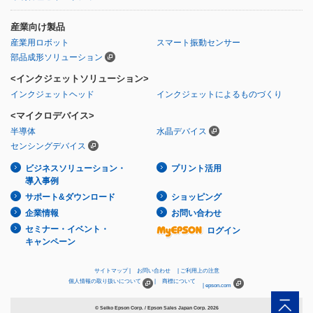
産業向け製品
産業用ロボット
スマート振動センサー
部品成形ソリューション
<インクジェットソリューション>
インクジェットヘッド
インクジェットによるものづくり
<マイクロデバイス>
半導体
水晶デバイス
センシングデバイス
ビジネスソリューション・
プリント活用
導入事例
サポート&ダウンロード
ショッピング
企業情報
お問い合わせ
セミナー・イベント・
ログイン
キャンペーン
サイトマップ
お問い合わせ
ご利用上の注意
個人情報の取り扱いについて
商標について
epson.com
© Seiko Epson Corp. / Epson Sales Japan Corp.
2026