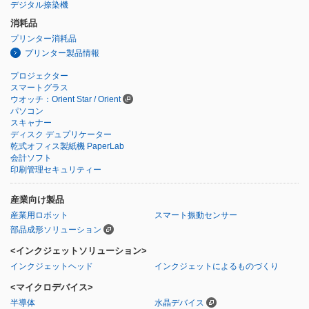
デジタル捺染機
消耗品
プリンター消耗品
プリンター製品情報
プロジェクター
スマートグラス
ウオッチ：Orient Star / Orient
パソコン
スキャナー
ディスク デュプリケーター
乾式オフィス製紙機 PaperLab
会計ソフト
印刷管理セキュリティー
産業向け製品
産業用ロボット
スマート振動センサー
部品成形ソリューション
<インクジェットソリューション>
インクジェットヘッド
インクジェットによるものづくり
<マイクロデバイス>
半導体
水晶デバイス