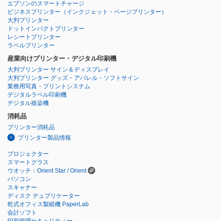
エプソンのスマートチャージ
ビジネスプリンター
（インクジェット・ページプリンター）
大判プリンター
ドットインパクトプリンター
レシートプリンター
ラベルプリンター
産業向けプリンター・デジタル印刷機
大判プリンター サイン＆ディスプレイ
大判プリンター グッズ・アパレル・ソフトサイン
業務用写真・プリントシステム
デジタルラベル印刷機
デジタル捺染機
消耗品
プリンター消耗品
プリンター製品情報
プロジェクター
スマートグラス
ウオッチ：Orient Star / Orient
パソコン
スキャナー
ディスク デュプリケーター
乾式オフィス製紙機 PaperLab
会計ソフト
印刷管理セキュリティー