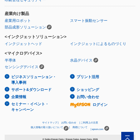
産業向け製品
産業用ロボット
スマート振動センサー
部品成形ソリューション
<インクジェットソリューション>
インクジェットヘッド
インクジェットによるものづくり
<マイクロデバイス>
半導体
水晶デバイス
センシングデバイス
ビジネスソリューション・
プリント活用
導入事例
サポート&ダウンロード
ショッピング
企業情報
お問い合わせ
セミナー・イベント・
ログイン
キャンペーン
サイトマップ
お問い合わせ
ご利用上の注意
個人情報の取り扱いについて
商標について
epson.com
© Seiko Epson Corp. / Epson Sales Japan Corp.
2026