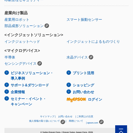
産業向け製品
産業用ロボット
スマート振動センサー
部品成形ソリューション
<インクジェットソリューション>
インクジェットヘッド
インクジェットによるものづくり
<マイクロデバイス>
半導体
水晶デバイス
センシングデバイス
ビジネスソリューション・
プリント活用
導入事例
サポート&ダウンロード
ショッピング
企業情報
お問い合わせ
セミナー・イベント・
ログイン
キャンペーン
サイトマップ
お問い合わせ
ご利用上の注意
個人情報の取り扱いについて
商標について
epson.com
© Seiko Epson Corp. / Epson Sales Japan Corp.
2026