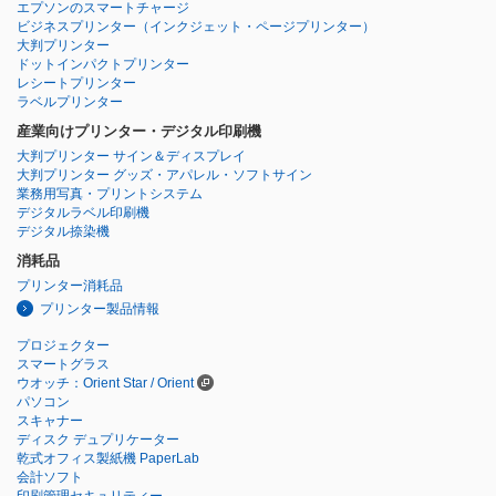
エプソンのスマートチャージ
ビジネスプリンター
（インクジェット・ページプリンター）
大判プリンター
ドットインパクトプリンター
レシートプリンター
ラベルプリンター
産業向けプリンター・デジタル印刷機
大判プリンター サイン＆ディスプレイ
大判プリンター グッズ・アパレル・ソフトサイン
業務用写真・プリントシステム
デジタルラベル印刷機
デジタル捺染機
消耗品
プリンター消耗品
プリンター製品情報
プロジェクター
スマートグラス
ウオッチ：Orient Star / Orient
パソコン
スキャナー
ディスク デュプリケーター
乾式オフィス製紙機 PaperLab
会計ソフト
印刷管理セキュリティー