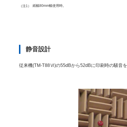
紙幅80mm幅使用時。
（注1）
静音設計
従来機(TM-T88Ⅵ)の55dBから52dBに印刷時