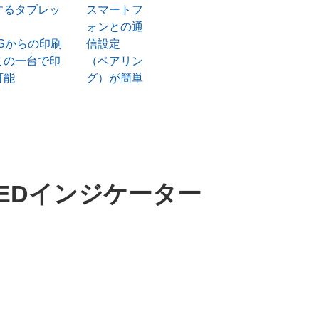
するタブレッ
スマートフ
ォンとの通
OSからの印刷
信設定
この一台で印
（ペアリン
可能
グ）が簡単
EDインジケーター