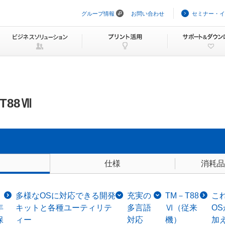
グループ情報
お問い合わせ
セミナー・イ
ナ
ビ
ゲ
ー
シ
ョ
ン
を
ス
キ
ッ
-T88Ⅶ
プ
仕様
消耗品
多様なOSに対応できる開発
充実の
TM－T88
これ
年
キットと各種ユーティリテ
多言語
Ⅵ（従来
O
保
ィー
対応
機）
加