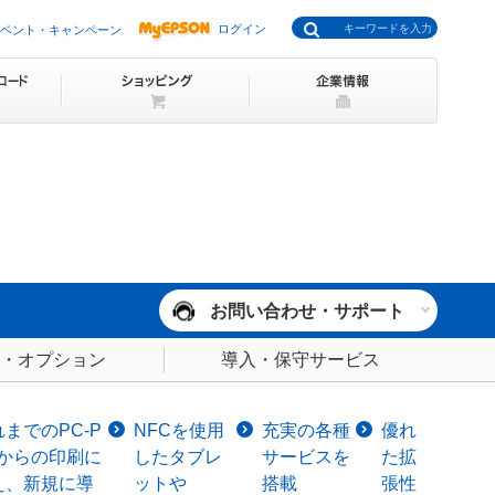
ログイン
ベント・キャンペーン
お問い合わせ・サポート
・オプション
導入・保守サービス
までのPC-P
NFCを使用
充実の各種
優れ
Sからの印刷に
したタブレ
サービスを
た拡
え、新規に導
ットや
搭載
張性