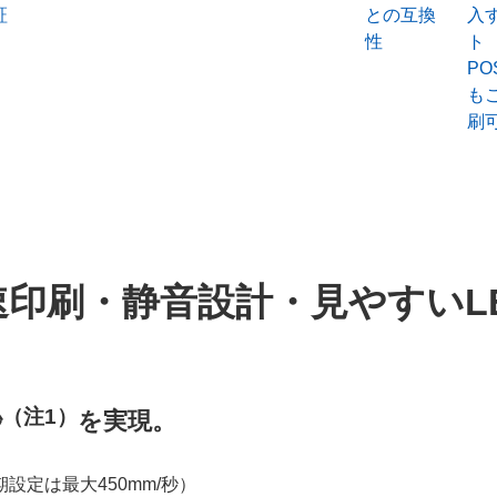
証
との互換
入
性
ト
P
も
刷
速印刷・静音設計・見やすいL
（注1）
秒
を実現。
期設定は最大450mm/秒）