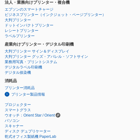
法人・業務向けプリンター・複合機
エプソンのスマートチャージ
ビジネスプリンター
（インクジェット・ページプリンター）
大判プリンター
ドットインパクトプリンター
レシートプリンター
ラベルプリンター
産業向けプリンター・デジタル印刷機
大判プリンター サイン＆ディスプレイ
大判プリンター グッズ・アパレル・ソフトサイン
業務用写真・プリントシステム
デジタルラベル印刷機
デジタル捺染機
消耗品
プリンター消耗品
プリンター製品情報
プロジェクター
スマートグラス
ウオッチ：Orient Star / Orient
パソコン
スキャナー
ディスク デュプリケーター
乾式オフィス製紙機 PaperLab