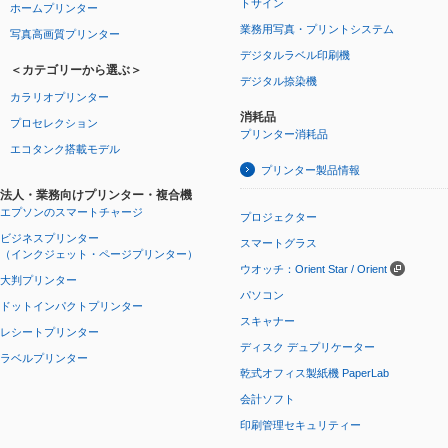
トサイン
ホームプリンター
業務用写真・プリントシステム
写真高画質プリンター
デジタルラベル印刷機
＜カテゴリーから選ぶ＞
デジタル捺染機
カラリオプリンター
消耗品
プロセレクション
プリンター消耗品
エコタンク搭載モデル
プリンター製品情報
法人・業務向けプリンター・複合機
エプソンのスマートチャージ
プロジェクター
ビジネスプリンター
スマートグラス
（インクジェット・ページプリンター）
ウオッチ：Orient Star / Orient
大判プリンター
パソコン
ドットインパクトプリンター
スキャナー
レシートプリンター
ディスク デュプリケーター
ラベルプリンター
乾式オフィス製紙機 PaperLab
会計ソフト
印刷管理セキュリティー