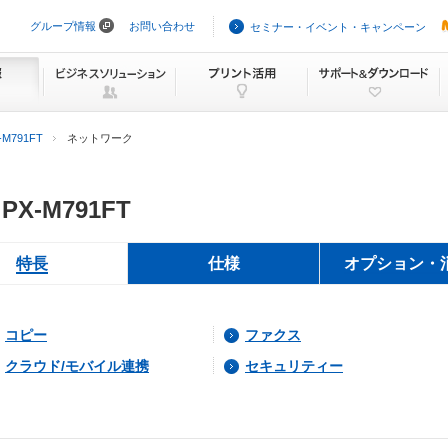
グループ情報
お問い合わせ
セミナー・イベント・キャンペーン
ナ
ビ
ゲ
ー
シ
ョ
ン
-M791FT
ネットワーク
を
ス
キ
ッ
PX-M791FT
プ
特長
仕様
オプション・
コピー
ファクス
クラウド/モバイル連携
セキュリティー