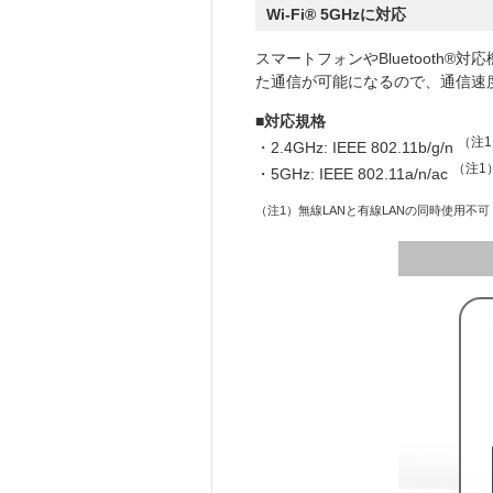
Wi-Fi® 5GHzに対応
スマートフォンやBluetooth®対
た通信が可能になるので、通信速
■対応規格
（注
・2.4GHz: IEEE 802.11b/g/n
（注1
・5GHz: IEEE 802.11a/n/ac
（注1）無線LANと有線LANの同時使用不可（Wi