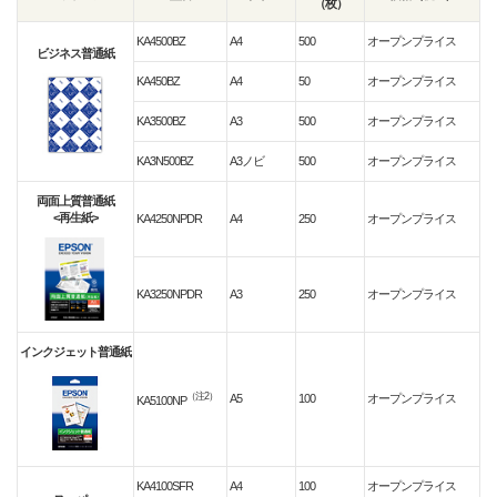
（枚）
KA4500BZ
A4
500
オープンプライス
ビジネス普通紙
KA450BZ
A4
50
オープンプライス
KA3500BZ
A3
500
オープンプライス
KA3N500BZ
A3ノビ
500
オープンプライス
両面上質普通紙
<再生紙>
KA4250NPDR
A4
250
オープンプライス
KA3250NPDR
A3
250
オープンプライス
インクジェット普通紙
（注2）
A5
100
オープンプライス
KA5100NP
KA4100SFR
A4
100
オープンプライス