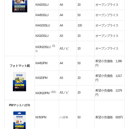
KA420SLU
A4
20
オープンプライス
KA450SLU
A4
50
オープンプライス
KA4100SLU
A4
100
オープンプライス
KA320SLU
A3
20
オープンプライス
（注
KA3N20SLU
A3ノビ
20
オープンプライス
1）
希望小売価格 1,386
KA450PM
A4
50
円
フォトマット紙
希望小売価格 1,617
KA320PM
A3
20
円
希望小売価格 2,079
（注1）
A3ノビ
20
KA3N20PM
円
PMマットハガキ
KH50PM
ハガキ
50
希望小売価格 693円