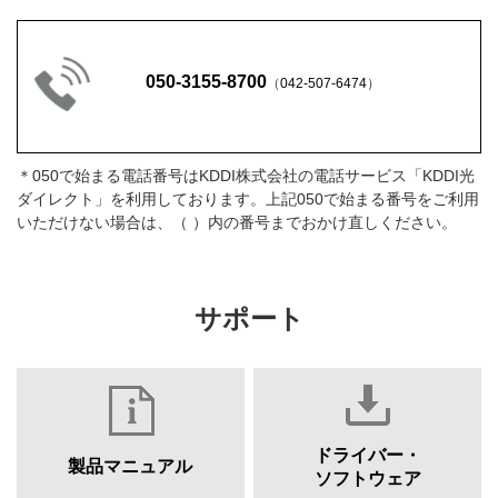
050-3155-8700
（
042-507-6474
）
＊050で始まる電話番号はKDDI株式会社の電話サービス「KDDI光
ダイレクト」を利用しております。上記050で始まる番号をご利用
いただけない場合は、（ ）内の番号までおかけ直しください。
サポート
ドライバー・
製品マニュアル
ソフトウェア