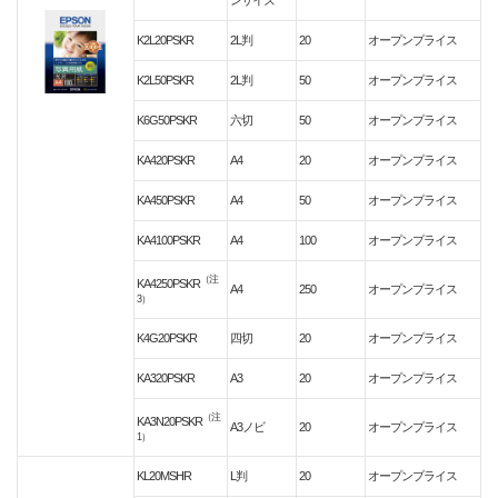
ンサイズ
K2L20PSKR
2L判
20
オープンプライス
K2L50PSKR
2L判
50
オープンプライス
K6G50PSKR
六切
50
オープンプライス
KA420PSKR
A4
20
オープンプライス
KA450PSKR
A4
50
オープンプライス
KA4100PSKR
A4
100
オープンプライス
（注
KA4250PSKR
A4
250
オープンプライス
3）
K4G20PSKR
四切
20
オープンプライス
KA320PSKR
A3
20
オープンプライス
（注
KA3N20PSKR
A3ノビ
20
オープンプライス
1）
KL20MSHR
L判
20
オープンプライス