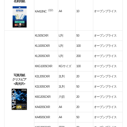
名刺用紙
（注2）
A4
10
オープンプライス
KA410NC
KL50SCKR
L判
50
オープンプライス
KL100SCKR
L判
100
オープンプライス
KL200SCKR
L判
200
オープンプライス
KKG100SCKR
KGサイズ
100
オープンプライス
写真用紙
K2L20SCKR
2L判
20
オープンプライス
クリスピア
<高光沢>
K2L50SCKR
2L判
50
オープンプライス
K6G20SCKR
六切
20
オープンプライス
KA420SCKR
A4
20
オープンプライス
KA450SCKR
A4
50
オープンプライス