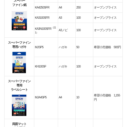
スーパー
ファイン紙
KA4250SFR
A4
250
オープンプライス
KA3100SFR
A3
100
オープンプライス
（注
KA3N100SFR
A3ノビ
100
オープンプライス
1）
スーパーファイン
専用ハガキ
MJSP5
ハガキ
50
希望小売価格 583円
KH100SF
ハガキ
100
オープンプライス
スーパーファイン
専用
ラベルシート
希望小売価格 1,155
MJA4SP5
A4
10
円
両面マット