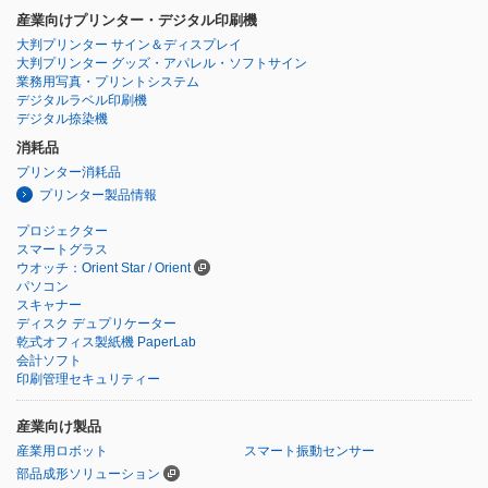
産業向けプリンター・デジタル印刷機
大判プリンター サイン＆ディスプレイ
大判プリンター グッズ・アパレル・ソフトサイン
業務用写真・プリントシステム
デジタルラベル印刷機
デジタル捺染機
消耗品
プリンター消耗品
プリンター製品情報
プロジェクター
スマートグラス
ウオッチ：Orient Star / Orient
パソコン
スキャナー
ディスク デュプリケーター
乾式オフィス製紙機 PaperLab
会計ソフト
印刷管理セキュリティー
産業向け製品
産業用ロボット
スマート振動センサー
部品成形ソリューション