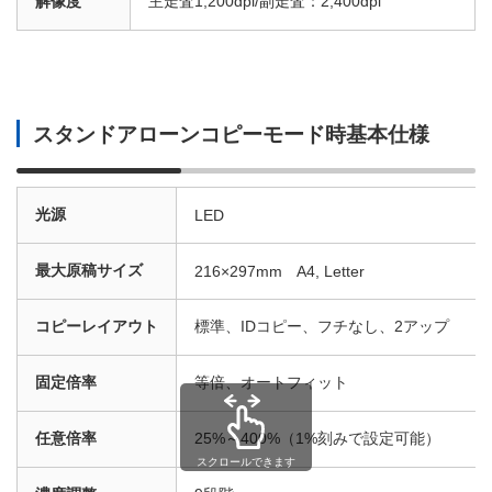
解像度
主走査1,200dpi/副走査：2,400dpi
スタンドアローンコピーモード時基本仕様
光源
LED
最大原稿サイズ
216×297mm A4, Letter
コピーレイアウト
標準、IDコピー、フチなし、2アップ
固定倍率
等倍、オートフィット
任意倍率
25%～400%（1%刻みで設定可能）
スクロールできます