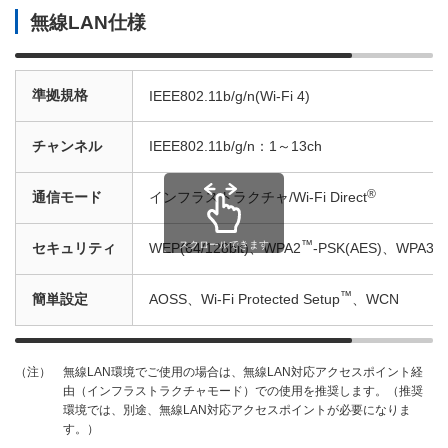
無線LAN仕様
準拠規格
IEEE802.11b/g/n(Wi-Fi 4)
チャンネル
IEEE802.11b/g/n：1～13ch
®
通信モード
インフラストラクチャ/Wi-Fi Direct
™
™
スクロールできます
セキュリティ
WEP(64/128bit)、WPA2
-PSK(AES)、WPA3
™
簡単設定
AOSS、Wi-Fi Protected Setup
、WCN
無線LAN環境でご使用の場合は、無線LAN対応アクセスポイント経
（注）
由（インフラストラクチャモード）での使用を推奨します。（推奨
環境では、別途、無線LAN対応アクセスポイントが必要になりま
す。）