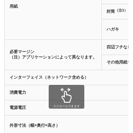
用紙
（注3）
封筒
ハガキ
四辺フチなし
必要マージン
（注）アプリケーションによって異なります。
その他用紙サ
インターフェイス（ネットワーク含める）
消費電力
スクロールできます
電源電圧
外形寸法（幅×奥行×高さ）