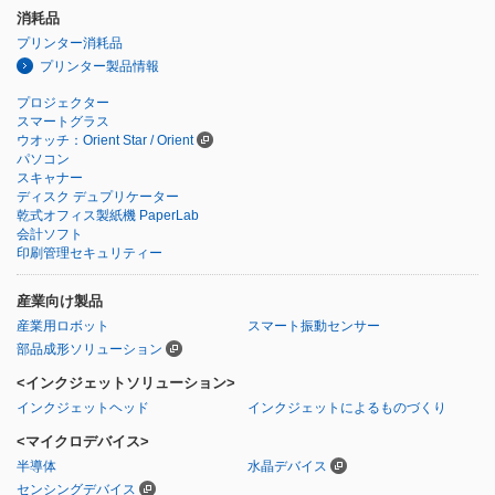
消耗品
プリンター消耗品
プリンター製品情報
プロジェクター
スマートグラス
ウオッチ：Orient Star / Orient
パソコン
スキャナー
ディスク デュプリケーター
乾式オフィス製紙機 PaperLab
会計ソフト
印刷管理セキュリティー
産業向け製品
産業用ロボット
スマート振動センサー
部品成形ソリューション
<インクジェットソリューション>
インクジェットヘッド
インクジェットによるものづくり
<マイクロデバイス>
半導体
水晶デバイス
センシングデバイス