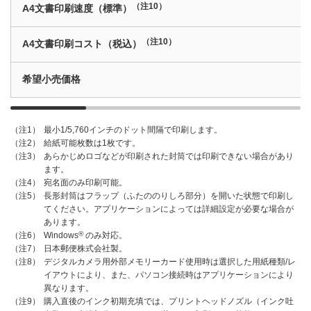
（注10）
A4文書印刷速度（標準）
（注10）
A4文書印刷コスト（税込）
希望小売価格
最小1/5,760インチのドット間隔で印刷します。
（注1）
給紙可能枚数は1枚です。
（注2）
あらかじめロゴなどが印刷された封筒では印刷できない場合があり
（注3）
ます。
宛名面のみ印刷可能。
（注4）
長形封筒はフラップ（ふたののりしろ部分）を開いた状態で印刷し
（注5）
てください。アプリケーションによっては詳細設定が必要な場合が
あります。
®
Windows
のみ対応。
（注6）
日本郵便株式会社製。
（注7）
デジタルカメラ用外部メモリーカード使用時は選択した用紙種類/レ
（注8）
イアウトにより、また、パソコン接続時はアプリケーションにより
異なります。
購入直後のインク初期充填では、プリントヘッドノズル（インク吐
（注9）