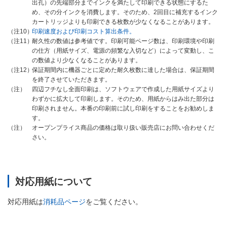
出孔）の先端部分までインクを満たして印刷できる状態にするた
め、その分インクを消費します。そのため、2回目に補充するインク
カートリッジよりも印刷できる枚数が少なくなることがあります。
印刷速度および印刷コスト算出条件。
（注10）
耐久性の数値は参考値です。印刷可能ページ数は、印刷環境や印刷
（注11）
の仕方（用紙サイズ、電源の頻繁な入切など）によって変動し、こ
の数値より少なくなることがあります。
保証期間内に機器ごとに定めた耐久枚数に達した場合は、保証期間
（注12）
を終了させていただきます。
四辺フチなし全面印刷は、ソフトウェアで作成した用紙サイズより
（注）
わずかに拡大して印刷します。そのため、用紙からはみ出た部分は
印刷されません。本番の印刷前に試し印刷をすることをお勧めしま
す。
オープンプライス商品の価格は取り扱い販売店にお問い合わせくだ
（注）
さい。
対応用紙について
対応用紙は
消耗品ページ
をご覧ください。