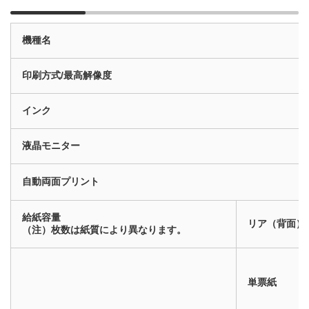
機種名
印刷方式/最高解像度
インク
液晶モニター
自動両面プリント
給紙容量
リア（背面）
（注）枚数は紙質により異なります。
単票紙