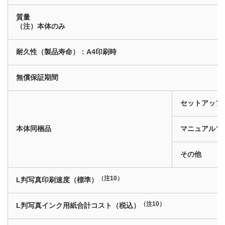
質量
（注）本体のみ
耐久性（製品寿命）：A4印刷時
無償保証期間
セットアップ
本体同梱品
マニュアルソ
その他
（注10）
L判写真印刷速度（標準）
（注10）
L判写真インク用紙合計コスト（税込）