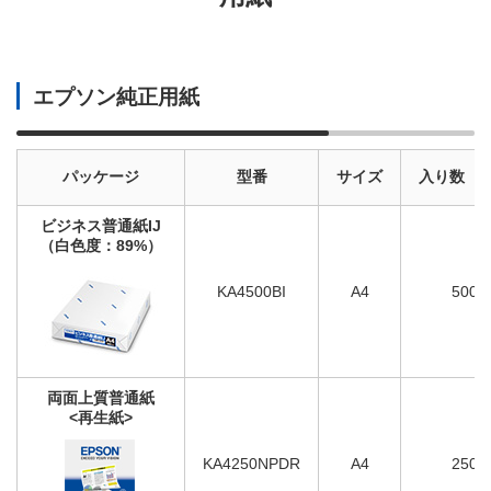
エプソン純正用紙
パッケージ
型番
サイズ
入り数（
ビジネス普通紙IJ
（白色度：89%）
KA4500BI
A4
500
両面上質普通紙
<再生紙>
KA4250NPDR
A4
250