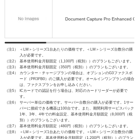
Document Capture Pro Enhanced O
＜LM＞シリーズ1台あたりの価格です。＜LM＞シリーズ台数分の購
（注1）
入が必要です。
基本使用料金月額固定（1,100円（税別））のプランもございます。
（注2）
基本使用料金月額固定（350円（税別））のプランもございます。
（注3）
カウンター・チャージプランの場合は、オプションのG3ファクスボ
（注4）
ード（PR3FB0）のご購入が必要です。オールインワンプランの場合
は、ファクスプランをお申し込みください。
ICカードでの認証を行う場合は、対応のカードリーダーが必要で
（注5）
す。
サーバー単位の価格です。サーバー台数分の購入が必要です。1サー
（注6）
バーに接続できる機器は100台です。また、期間利用サービスパック
1年、3年、4年での料金設定、基本使用料金月額固定（8,000円（税
別））のプランもございます。
基本使用料金月額固定（480円（税別））のプランもございます。
（注7）
＜LM＞シリーズ1台あたりの価格です。＜LM＞シリーズ台数分の購
（注8）
入が必要です。基本使用料金月額固定（1,200円（税別））のプラン