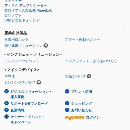
スキャナー
ディスク デュプリケーター
乾式オフィス製紙機 PaperLab
会計ソフト
印刷管理セキュリティー
産業向け製品
産業用ロボット
スマート振動センサー
部品成形ソリューション
<インクジェットソリューション>
インクジェットヘッド
インクジェットによるものづくり
<マイクロデバイス>
半導体
水晶デバイス
センシングデバイス
ビジネスソリューション・
プリント活用
導入事例
サポート&ダウンロード
ショッピング
企業情報
お問い合わせ
セミナー・イベント・
ログイン
キャンペーン