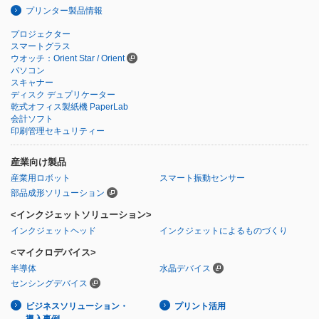
プリンター製品情報
プロジェクター
スマートグラス
ウオッチ：Orient Star / Orient
パソコン
スキャナー
ディスク デュプリケーター
乾式オフィス製紙機 PaperLab
会計ソフト
印刷管理セキュリティー
産業向け製品
産業用ロボット
スマート振動センサー
部品成形ソリューション
<インクジェットソリューション>
インクジェットヘッド
インクジェットによるものづくり
<マイクロデバイス>
半導体
水晶デバイス
センシングデバイス
ビジネスソリューション・
プリント活用
導入事例