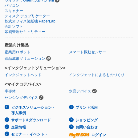
ウオッチ：Orient Star / Orient
パソコン
スキャナー
ディスク デュプリケーター
乾式オフィス製紙機 PaperLab
会計ソフト
印刷管理セキュリティー
産業向け製品
産業用ロボット
スマート振動センサー
部品成形ソリューション
<インクジェットソリューション>
インクジェットヘッド
インクジェットによるものづくり
<マイクロデバイス>
半導体
水晶デバイス
センシングデバイス
ビジネスソリューション・
プリント活用
導入事例
サポート&ダウンロード
ショッピング
企業情報
お問い合わせ
セミナー・イベント・
ログイン