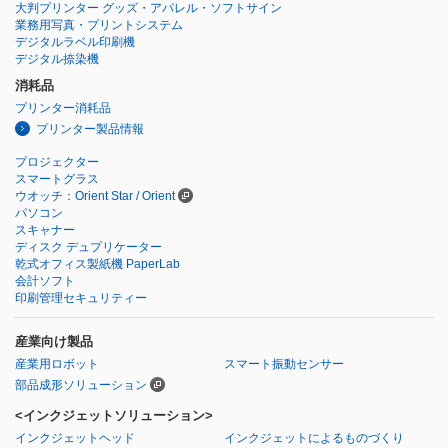
大判プリンター グッズ・アパレル・ソフトサイン
業務用写真・プリントシステム
デジタルラベル印刷機
デジタル捺染機
消耗品
プリンター消耗品
プリンター製品情報
プロジェクター
スマートグラス
ウオッチ：Orient Star / Orient
パソコン
スキャナー
ディスク デュプリケーター
乾式オフィス製紙機 PaperLab
会計ソフト
印刷管理セキュリティー
産業向け製品
産業用ロボット
スマート振動センサー
部品成形ソリューション
<インクジェットソリューション>
インクジェットヘッド
インクジェットによるものづくり