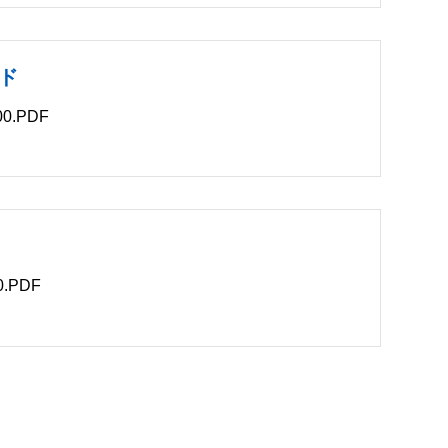
ド
0.PDF
B
.PDF