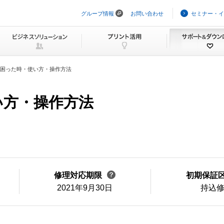
グループ情報
お問い合わせ
セミナー・イ
ナ
ビ
ゲ
ー
シ
ョ
ン
困った時・使い方・操作方法
を
ス
キ
い方・操作方法
ッ
プ
修理対応期限
初期保証
2021年9月30日
持込