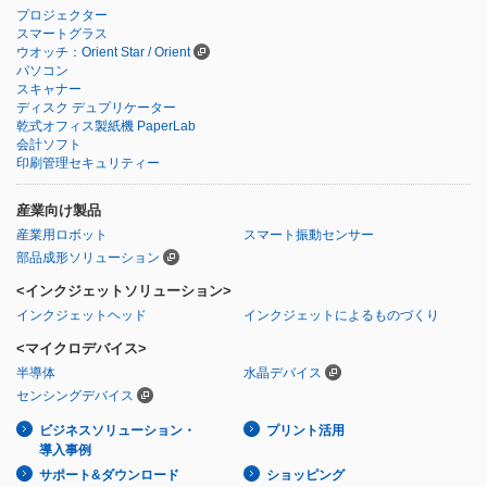
プロジェクター
スマートグラス
ウオッチ：Orient Star / Orient
パソコン
スキャナー
ディスク デュプリケーター
乾式オフィス製紙機 PaperLab
会計ソフト
印刷管理セキュリティー
産業向け製品
産業用ロボット
スマート振動センサー
部品成形ソリューション
<インクジェットソリューション>
インクジェットヘッド
インクジェットによるものづくり
<マイクロデバイス>
半導体
水晶デバイス
センシングデバイス
ビジネスソリューション・
プリント活用
導入事例
サポート&ダウンロード
ショッピング