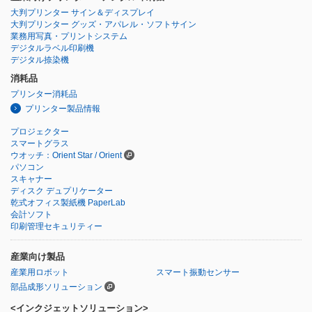
大判プリンター サイン＆ディスプレイ
大判プリンター グッズ・アパレル・ソフトサイン
業務用写真・プリントシステム
デジタルラベル印刷機
デジタル捺染機
消耗品
プリンター消耗品
プリンター製品情報
プロジェクター
スマートグラス
ウオッチ：Orient Star / Orient
パソコン
スキャナー
ディスク デュプリケーター
乾式オフィス製紙機 PaperLab
会計ソフト
印刷管理セキュリティー
産業向け製品
産業用ロボット
スマート振動センサー
部品成形ソリューション
<インクジェットソリューション>