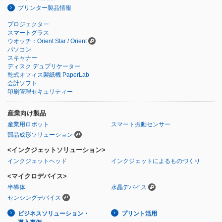
プリンター製品情報
プロジェクター
スマートグラス
ウオッチ：Orient Star / Orient
パソコン
スキャナー
ディスク デュプリケーター
乾式オフィス製紙機 PaperLab
会計ソフト
印刷管理セキュリティー
産業向け製品
産業用ロボット
スマート振動センサー
部品成形ソリューション
<インクジェットソリューション>
インクジェットヘッド
インクジェットによるものづくり
<マイクロデバイス>
半導体
水晶デバイス
センシングデバイス
ビジネスソリューション・
プリント活用