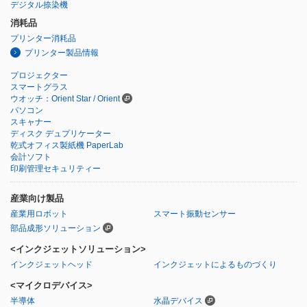
デジタル捺染機
消耗品
プリンター消耗品
プリンター製品情報
プロジェクター
スマートグラス
ウオッチ：Orient Star / Orient
パソコン
スキャナー
ディスク デュプリケーター
乾式オフィス製紙機 PaperLab
会計ソフト
印刷管理セキュリティー
産業向け製品
産業用ロボット
スマート振動センサー
部品成形ソリューション
<インクジェットソリューション>
インクジェットヘッド
インクジェットによるものづくり
<マイクロデバイス>
半導体
水晶デバイス