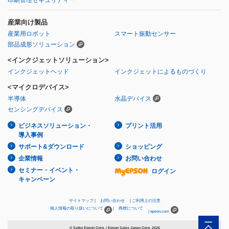
印刷管理セキュリティー
産業向け製品
産業用ロボット
スマート振動センサー
部品成形ソリューション
<インクジェットソリューション>
インクジェットヘッド
インクジェットによるものづくり
<マイクロデバイス>
半導体
水晶デバイス
センシングデバイス
ビジネスソリューション・
プリント活用
導入事例
サポート&ダウンロード
ショッピング
企業情報
お問い合わせ
セミナー・イベント・
ログイン
キャンペーン
サイトマップ
お問い合わせ
ご利用上の注意
個人情報の取り扱いについて
商標について
epson.com
© Seiko Epson Corp. / Epson Sales Japan Corp.
2026