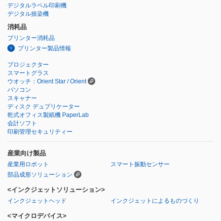
デジタルラベル印刷機
デジタル捺染機
消耗品
プリンター消耗品
プリンター製品情報
プロジェクター
スマートグラス
ウオッチ：Orient Star / Orient
パソコン
スキャナー
ディスク デュプリケーター
乾式オフィス製紙機 PaperLab
会計ソフト
印刷管理セキュリティー
産業向け製品
産業用ロボット
スマート振動センサー
部品成形ソリューション
<インクジェットソリューション>
インクジェットヘッド
インクジェットによるものづくり
<マイクロデバイス>