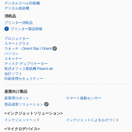
デジタルラベル印刷機
デジタル捺染機
消耗品
プリンター消耗品
プリンター製品情報
プロジェクター
スマートグラス
ウオッチ：Orient Star / Orient
パソコン
スキャナー
ディスク デュプリケーター
乾式オフィス製紙機 PaperLab
会計ソフト
印刷管理セキュリティー
産業向け製品
産業用ロボット
スマート振動センサー
部品成形ソリューション
<インクジェットソリューション>
インクジェットヘッド
インクジェットによるものづくり
<マイクロデバイス>