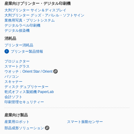
産業向けプリンター・デジタル印刷機
大判プリンター サイン＆ディスプレイ
大判プリンター グッズ・アパレル・ソフトサイン
業務用写真・プリントシステム
デジタルラベル印刷機
デジタル捺染機
消耗品
プリンター消耗品
プリンター製品情報
プロジェクター
スマートグラス
ウオッチ：Orient Star / Orient
パソコン
スキャナー
ディスク デュプリケーター
乾式オフィス製紙機 PaperLab
会計ソフト
印刷管理セキュリティー
産業向け製品
産業用ロボット
スマート振動センサー
部品成形ソリューション