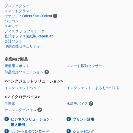
プロジェクター
スマートグラス
ウオッチ：Orient Star / Orient
パソコン
スキャナー
ディスク デュプリケーター
乾式オフィス製紙機 PaperLab
会計ソフト
印刷管理セキュリティー
産業向け製品
産業用ロボット
スマート振動センサー
部品成形ソリューション
<インクジェットソリューション>
インクジェットヘッド
インクジェットによるものづくり
<マイクロデバイス>
半導体
水晶デバイス
センシングデバイス
ビジネスソリューション・
プリント活用
導入事例
サポート&ダウンロード
ショッピング