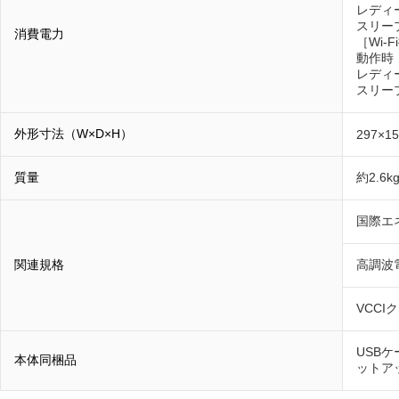
レディ
スリー
消費電力
［Wi-
動作時
レディ
スリー
外形寸法（W×D×H）
297×1
質量
約2.6k
国際エ
関連規格
高調波電流
VCCI
USB
本体同梱品
ットア