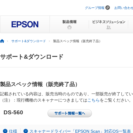
グループ情報
お問い合わ
ナ
ビ
ゲ
ー
シ
ョ
ン
サポート&ダウンロード
製品スペック情報（販売終了品）
を
ス
キ
サポート&ダウンロード
ッ
プ
製品スペック情報（販売終了品）
記載されている内容は、販売当時のものであり、一部販売が終了してい
（注）：現行機種のスキャナーにつきましては
こちら
をご覧ください。
DS-560
仕様
スキャナードライバー「EPSON Scan」対応OS一覧表