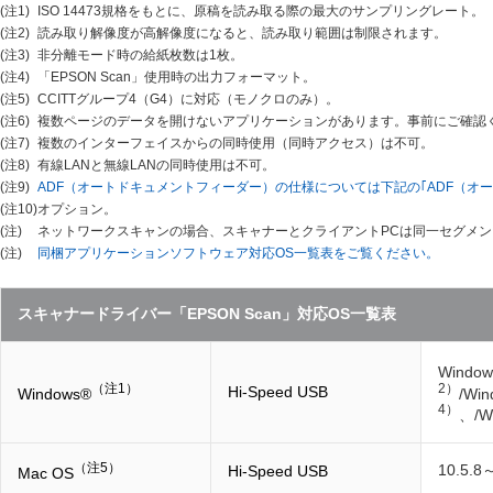
(注1)
ISO 14473規格をもとに、原稿を読み取る際の最大のサンプリングレート。
(注2)
読み取り解像度が高解像度になると、読み取り範囲は制限されます。
(注3)
非分離モード時の給紙枚数は1枚。
(注4)
「EPSON Scan」使用時の出力フォーマット。
(注5)
CCITTグループ4（G4）に対応（モノクロのみ）。
(注6)
複数ページのデータを開けないアプリケーションがあります。事前にご確認
(注7)
複数のインターフェイスからの同時使用（同時アクセス）は不可。
(注8)
有線LANと無線LANの同時使用は不可。
(注9)
ADF（オートドキュメントフィーダー）の仕様については下記の｢ADF（オ
(注10)
オプション。
(注)
ネットワークスキャンの場合、スキャナーとクライアントPCは同一セグメ
(注)
同梱アプリケーションソフトウェア対応OS一覧表をご覧ください。
スキャナードライバー「EPSON Scan」対応OS一覧表
Window
2）
（注1）
Hi-Speed USB
/Win
Windows®
4）
、/Wi
（注5）
10.5.8
Hi-Speed USB
Mac OS