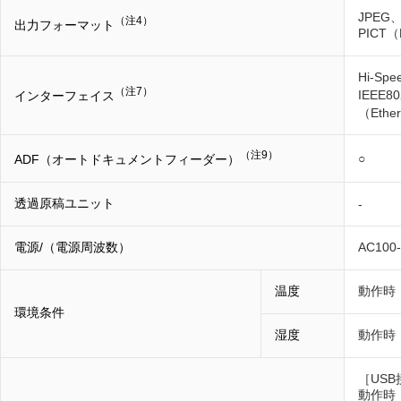
JPEG、
（注4）
出力フォーマット
PICT（
Hi-Spe
（注7）
IEEE80
インターフェイス
（Ether
（注9）
○
ADF（オートドキュメントフィーダー）
透過原稿ユニット
-
電源/（電源周波数）
AC10
温度
動作時：
環境条件
湿度
動作時
［US
動作時