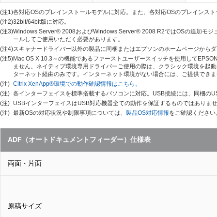
(注1)
各対応OSのプレインストールモデルに対応。また、各対応OSのプレインス
(注2)
32bit/64bit版に対応。
(注3)
Windows Server® 2008およびWindows Server® 2008 R2では
ールしてご使用いただく必要があります。
(注4)
スキャナードライバー以外の製品に同梱またはエプソンのホームページからダ
(注5)
Mac OS X 10.3～の機能であるファーストユーザースイッチを使用してE
ません。ネイティブ環境専用ドライバーご使用の際は、クラシック環境を起動し
ターネット経由のみです。インターネット環境がない場合には、ご提供できま
(注)
Citrix XenApp®環境での動作確認情報はこちら。
(注)
各インターフェイスを標準搭載するパソコンに対応。USB接続には、同梱のU
(注)
USBインターフェイスはUSB対応機器全ての動作を保証するものではありま
(注)
最新OSの対応状況や制限事項については、
製品OS対応情報
をご確認ください
ADF（オートドキュメントフィーダー）仕様表
両面・片面
原稿サイズ