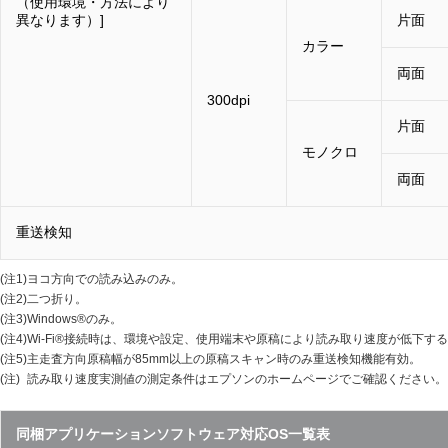
（使用環境・方法により
異なります）]
片面
カラー
両面
300dpi
片面
モノクロ
両面
重送検知
(注1)
ヨコ方向での読み込みのみ。
(注2)
二つ折り。
(注3)
Windows®のみ。
(注4)
Wi-Fi®接続時は、環境や設定、使用端末や原稿により読み取り速度が低下す
(注5)
主走査方向原稿幅が85mm以上の原稿スキャン時のみ重送検知機能有効。
(注)
読み取り速度実測値の測定条件はエプソンのホームページでご確認ください。
同梱アプリケーションソフトウェア対応OS一覧表