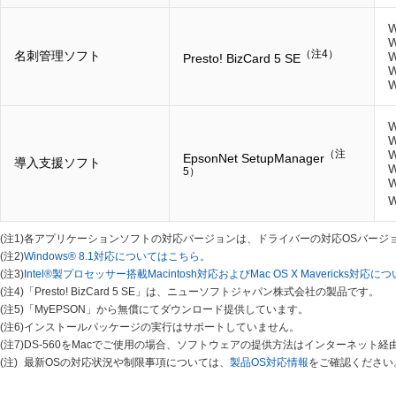
W
W
（注4）
名刺管理ソフト
W
Presto! BizCard 5 SE
W
W
W
W
（注
W
EpsonNet SetupManager
導入支援ソフト
W
5）
W
W
(注1)
各アプリケーションソフトの対応バージョンは、ドライバーの対応OSバージ
(注2)
Windows® 8.1対応についてはこちら。
(注3)
Intel®製プロセッサー搭載Macintosh対応およびMac OS X Mavericks対
(注4)
「Presto! BizCard 5 SE」は、ニューソフトジャパン株式会社の製品です。
(注5)
「MyEPSON」から無償にてダウンロード提供しています。
(注6)
インストールパッケージの実行はサポートしていません。
(注7)
DS-560をMacでご使用の場合、ソフトウェアの提供方法はインターネッ
(注)
最新OSの対応状況や制限事項については、
製品OS対応情報
をご確認ください