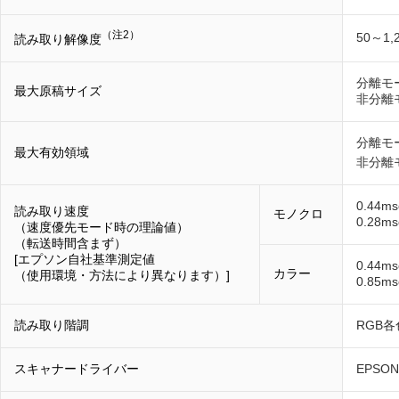
（注2）
50～1,
読み取り解像度
分離モ
最大原稿サイズ
非分離
分離モー
最大有効領域
非分離モ
0.44ms
読み取り速度
モノクロ
0.28ms
（速度優先モード時の理論値）
（転送時間含まず）
[エプソン自社基準測定値
0.44ms
カラー
（使用環境・方法により異なります）]
0.85ms
読み取り階調
RGB各色
スキャナードライバー
EPSON