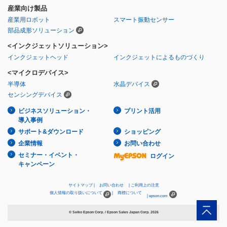
産業向け製品
産業用ロボット
スマート振動センサー
部品成形ソリューション
<インクジェットソリューション>
インクジェットヘッド
インクジェットによるものづくり
<マイクロデバイス>
半導体
水晶デバイス
センシングデバイス
ビジネスソリューション・
プリント活用
導入事例
サポート&ダウンロード
ショッピング
企業情報
お問い合わせ
セミナー・イベント・
ログイン
キャンペーン
サイトマップ
お問い合わせ
ご利用上の注意
個人情報の取り扱いについて
商標について
epson.com
© Seiko Epson Corp. / Epson Sales Japan Corp.
2026