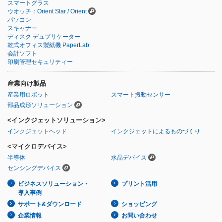
スマートグラス
ウオッチ：Orient Star / Orient
パソコン
スキャナー
ディスク デュプリケーター
乾式オフィス製紙機 PaperLab
会計ソフト
印刷管理セキュリティー
産業向け製品
産業用ロボット
スマート振動センサー
部品成形ソリューション
<インクジェットソリューション>
インクジェットヘッド
インクジェットによるものづくり
<マイクロデバイス>
半導体
水晶デバイス
センシングデバイス
ビジネスソリューション・
プリント活用
導入事例
サポート&ダウンロード
ショッピング
企業情報
お問い合わせ