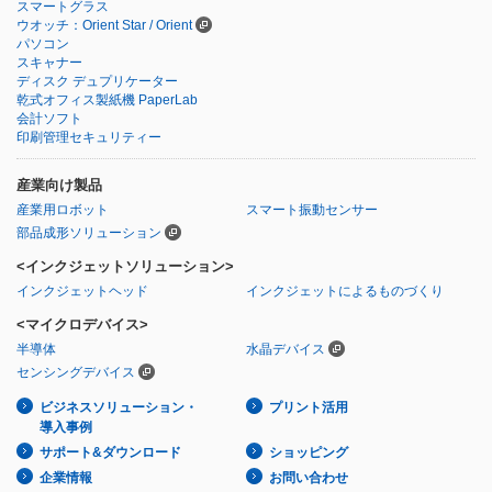
スマートグラス
ウオッチ：Orient Star / Orient
パソコン
スキャナー
ディスク デュプリケーター
乾式オフィス製紙機 PaperLab
会計ソフト
印刷管理セキュリティー
産業向け製品
産業用ロボット
スマート振動センサー
部品成形ソリューション
<インクジェットソリューション>
インクジェットヘッド
インクジェットによるものづくり
<マイクロデバイス>
半導体
水晶デバイス
センシングデバイス
ビジネスソリューション・
プリント活用
導入事例
サポート&ダウンロード
ショッピング
企業情報
お問い合わせ