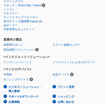
スマートグラス
ウオッチ：Orient Star / Orient
パソコン
スキャナー
ディスク デュプリケーター
乾式オフィス製紙機 PaperLab
会計ソフト
印刷管理セキュリティー
産業向け製品
産業用ロボット
スマート振動センサー
部品成形ソリューション
<インクジェットソリューション>
インクジェットヘッド
インクジェットによるものづくり
<マイクロデバイス>
半導体
水晶デバイス
センシングデバイス
ビジネスソリューション・
プリント活用
導入事例
サポート&ダウンロード
ショッピング
企業情報
お問い合わせ