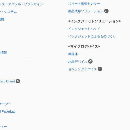
スマート振動センサー
ッズ・アパレル・ソフトサイン
部品成形ソリューション
ントシステム
刷機
<インクジェットソリューション>
インクジェットヘッド
インクジェットによるものづくり
<マイクロデバイス>
品情報
半導体
水晶デバイス
センシングデバイス
 / Orient
ケーター
aperLab
ティー