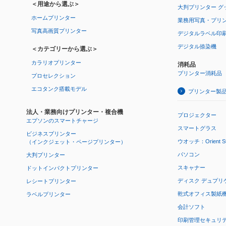
＜用途から選ぶ＞
大判プリンター グ
ホームプリンター
業務用写真・プリ
写真高画質プリンター
デジタルラベル印
デジタル捺染機
＜カテゴリーから選ぶ＞
カラリオプリンター
消耗品
プリンター消耗品
プロセレクション
エコタンク搭載モデル
プリンター製
法人・業務向けプリンター・複合機
プロジェクター
エプソンのスマートチャージ
スマートグラス
ビジネスプリンター
ウオッチ：Orient Star
（インクジェット・ページプリンター）
パソコン
大判プリンター
スキャナー
ドットインパクトプリンター
ディスク デュプリ
レシートプリンター
乾式オフィス製紙機 P
ラベルプリンター
会計ソフト
印刷管理セキュリ