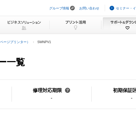
グループ情報
お問い合わせ
セミナー・イ
ナ
ビ
ゲ
ー
シ
ョ
ン
ページプリンター）
SWNPV1
を
ス
キ
ュー一覧
ッ
プ
修理対応期限
初期保証
-
-