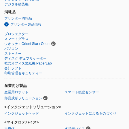
デジタル捺染機
消耗品
プリンター消耗品
プリンター製品情報
プロジェクター
スマートグラス
ウオッチ：Orient Star / Orient
パソコン
スキャナー
ディスク デュプリケーター
乾式オフィス製紙機 PaperLab
会計ソフト
印刷管理セキュリティー
産業向け製品
産業用ロボット
スマート振動センサー
部品成形ソリューション
<インクジェットソリューション>
インクジェットヘッド
インクジェットによるものづくり
<マイクロデバイス>
半導体
水晶デバイス