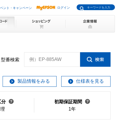
ログイン
ベント・キャンペーン
例）EP-885AW
型番検索
製品情報をみる
仕様表を見る
区分
初期保証期間
修理
1年