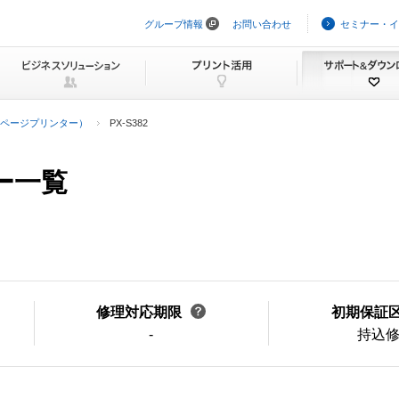
グループ情報
お問い合わせ
セミナー・イ
ナ
ビ
ゲ
ー
シ
ョ
ン
ページプリンター）
PX-S382
を
ス
キ
ー一覧
ッ
プ
修理対応期限
初期保証
-
持込