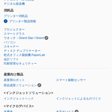
デジタル捺染機
消耗品
プリンター消耗品
プリンター製品情報
プロジェクター
スマートグラス
ウオッチ：Orient Star / Orient
パソコン
スキャナー
ディスク デュプリケーター
乾式オフィス製紙機 PaperLab
会計ソフト
印刷管理セキュリティー
産業向け製品
産業用ロボット
スマート振動センサー
部品成形ソリューション
<インクジェットソリューション>
インクジェットヘッド
インクジェットによるものづくり
<マイクロデバイス>
半導体
水晶デバイス