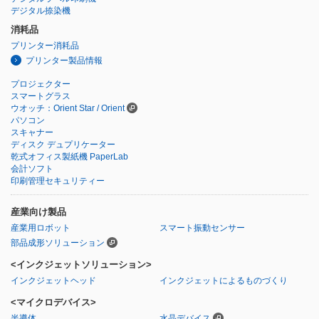
デジタル捺染機
消耗品
プリンター消耗品
プリンター製品情報
プロジェクター
スマートグラス
ウオッチ：Orient Star / Orient
パソコン
スキャナー
ディスク デュプリケーター
乾式オフィス製紙機 PaperLab
会計ソフト
印刷管理セキュリティー
産業向け製品
産業用ロボット
スマート振動センサー
部品成形ソリューション
<インクジェットソリューション>
インクジェットヘッド
インクジェットによるものづくり
<マイクロデバイス>
半導体
水晶デバイス