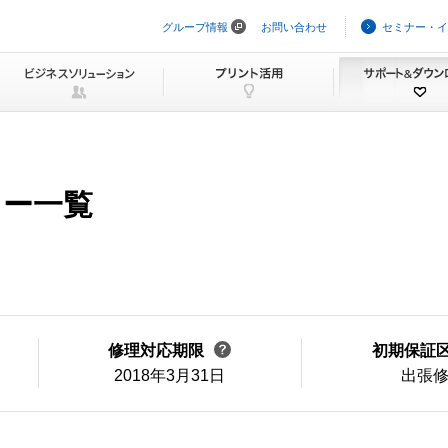
グループ情報
お問い合わせ
セミナー・イ
ナ
ビ
ゲ
ー
シ
ョ
ン
を
ス
キ
ュー一覧
ッ
プ
修理対応期限
初期保証
2018年3月31日
出張