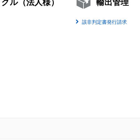
イクル（法人様）
輸出管理
該非判定書発行請求
）