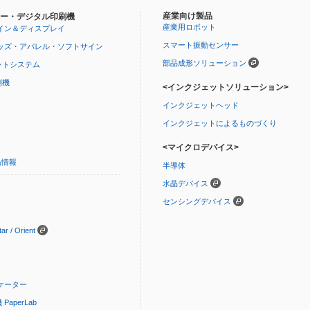
産業向け製品
ー・デジタル印刷機
産業用ロボット
イン＆ディスプレイ
スマート振動センサー
ッズ・アパレル・ソフトサイン
部品成形ソリューション
ントシステム
刷機
<インクジェットソリューション>
インクジェットヘッド
インクジェットによるものづくり
<マイクロデバイス>
品情報
半導体
水晶デバイス
センシングデバイス
 / Orient
ケーター
aperLab