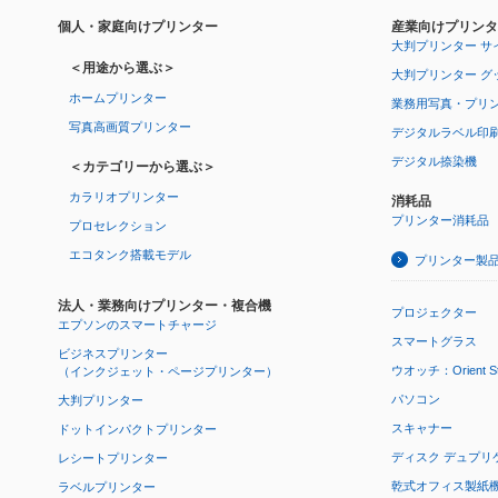
個人・家庭向けプリンター
産業向けプリンタ
大判プリンター サ
＜用途から選ぶ＞
大判プリンター グ
ホームプリンター
業務用写真・プリ
写真高画質プリンター
デジタルラベル印
デジタル捺染機
＜カテゴリーから選ぶ＞
カラリオプリンター
消耗品
プリンター消耗品
プロセレクション
エコタンク搭載モデル
プリンター製
法人・業務向けプリンター・複合機
プロジェクター
エプソンのスマートチャージ
スマートグラス
ビジネスプリンター
ウオッチ：Orient Star
（インクジェット・ページプリンター）
パソコン
大判プリンター
スキャナー
ドットインパクトプリンター
ディスク デュプリ
レシートプリンター
乾式オフィス製紙機 P
ラベルプリンター