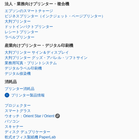
法人・業務向けプリンター・複合機
エプソンのスマートチャージ
ビジネスプリンター
（インクジェット・ページプリンター）
大判プリンター
ドットインパクトプリンター
レシートプリンター
ラベルプリンター
産業向けプリンター・デジタル印刷機
大判プリンター サイン＆ディスプレイ
大判プリンター グッズ・アパレル・ソフトサイン
業務用写真・プリントシステム
デジタルラベル印刷機
デジタル捺染機
消耗品
プリンター消耗品
プリンター製品情報
プロジェクター
スマートグラス
ウオッチ：Orient Star / Orient
パソコン
スキャナー
ディスク デュプリケーター
乾式オフィス製紙機 PaperLab