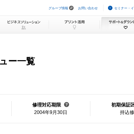
グループ情報
お問い合わせ
セミナー・イ
ナ
ビ
ゲ
ー
シ
ョ
ン
を
ス
キ
ニュー一覧
ッ
プ
修理対応期限
初期保証
2004年9月30日
持込