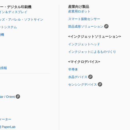
産業向け製品
ー・デジタル印刷機
産業用ロボット
イン＆ディスプレイ
スマート振動センサー
ッズ・アパレル・ソフトサイン
部品成形ソリューション
ントシステム
刷機
<インクジェットソリューション>
インクジェットヘッド
インクジェットによるものづくり
<マイクロデバイス>
品情報
半導体
水晶デバイス
センシングデバイス
 / Orient
ケーター
aperLab