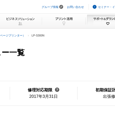
グループ情報
お問い合わせ
セミナー・イ
ナ
ビ
ゲ
ー
シ
ョ
ン
ページプリンター）
LP-S300N
を
ス
キ
ュー一覧
ッ
プ
修理対応期限
初期保証
2017年3月31日
出張