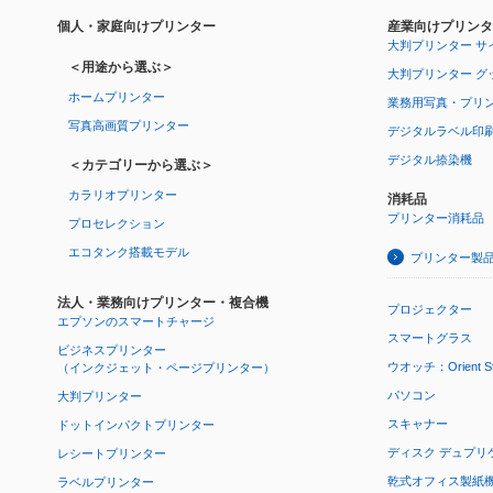
個人・家庭向けプリンター
産業向けプリンタ
大判プリンター サ
＜用途から選ぶ＞
大判プリンター グ
ホームプリンター
業務用写真・プリ
写真高画質プリンター
デジタルラベル印
デジタル捺染機
＜カテゴリーから選ぶ＞
カラリオプリンター
消耗品
プリンター消耗品
プロセレクション
エコタンク搭載モデル
プリンター製
法人・業務向けプリンター・複合機
プロジェクター
エプソンのスマートチャージ
スマートグラス
ビジネスプリンター
ウオッチ：Orient Star
（インクジェット・ページプリンター）
パソコン
大判プリンター
スキャナー
ドットインパクトプリンター
ディスク デュプリ
レシートプリンター
乾式オフィス製紙機 P
ラベルプリンター