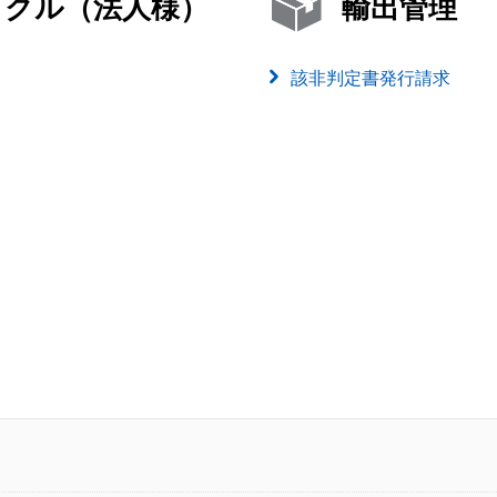
イクル（法人様）
輸出管理
該非判定書発行請求
）