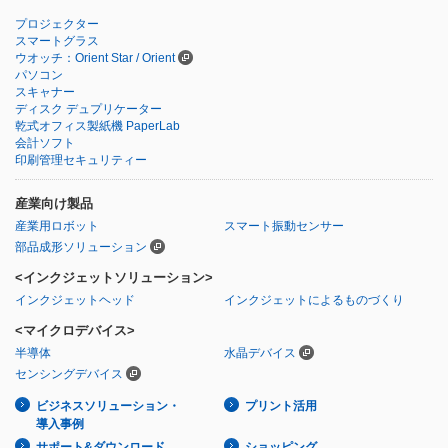
プロジェクター
スマートグラス
ウオッチ：Orient Star / Orient
パソコン
スキャナー
ディスク デュプリケーター
乾式オフィス製紙機 PaperLab
会計ソフト
印刷管理セキュリティー
産業向け製品
産業用ロボット
スマート振動センサー
部品成形ソリューション
<インクジェットソリューション>
インクジェットヘッド
インクジェットによるものづくり
<マイクロデバイス>
半導体
水晶デバイス
センシングデバイス
ビジネスソリューション・
プリント活用
導入事例
サポート&ダウンロード
ショッピング