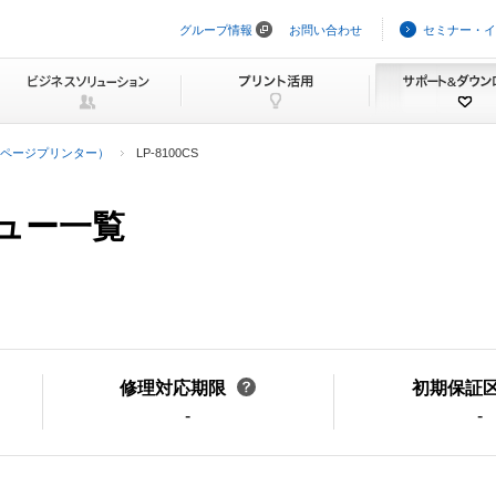
グループ情報
お問い合わせ
セミナー・イ
ナ
ビ
ゲ
ー
シ
ョ
ン
ページプリンター）
LP-8100CS
を
ス
キ
ニュー一覧
ッ
プ
修理対応期限
初期保証
-
-