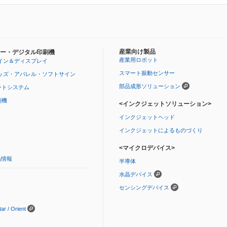
産業向け製品
ー・デジタル印刷機
産業用ロボット
イン＆ディスプレイ
スマート振動センサー
ッズ・アパレル・ソフトサイン
部品成形ソリューション
ントシステム
刷機
<インクジェットソリューション>
インクジェットヘッド
インクジェットによるものづくり
<マイクロデバイス>
品情報
半導体
水晶デバイス
センシングデバイス
 / Orient