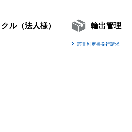
イクル（法人様）
輸出管理
該非判定書発行請求
）