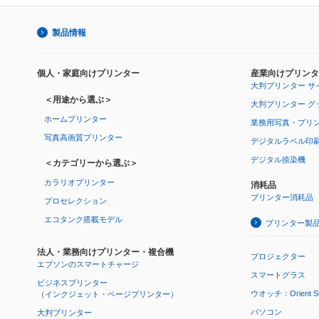
製品情報
個人・家庭向けプリンター
産業向けプリンタ
大判プリンター サ
＜用途から選ぶ＞
大判プリンター グ
ホームプリンター
業務用写真・プリ
写真高画質プリンター
デジタルラベル印
デジタル捺染機
＜カテゴリーから選ぶ＞
カラリオプリンター
消耗品
プリンター消耗品
プロセレクション
エコタンク搭載モデル
プリンター製
法人・業務向けプリンター・複合機
プロジェクター
エプソンのスマートチャージ
スマートグラス
ビジネスプリンター
ウオッチ：Orient Star
（インクジェット・ページプリンター）
パソコン
大判プリンター