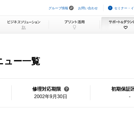
グループ情報
お問い合わせ
セミナー・イ
ナ
ビ
ゲ
ー
シ
ョ
ン
を
ス
キ
メニュー一覧
ッ
プ
修理対応期限
初期保証
2002年9月30日
-