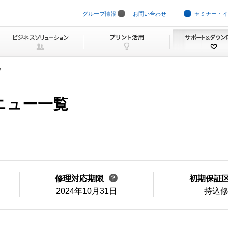
グループ情報
お問い合わせ
セミナー・イ
ナ
ビ
ゲ
ー
シ
ョ
ン
W
を
ス
キ
メニュー一覧
ッ
プ
修理対応期限
初期保証
2024年10月31日
持込